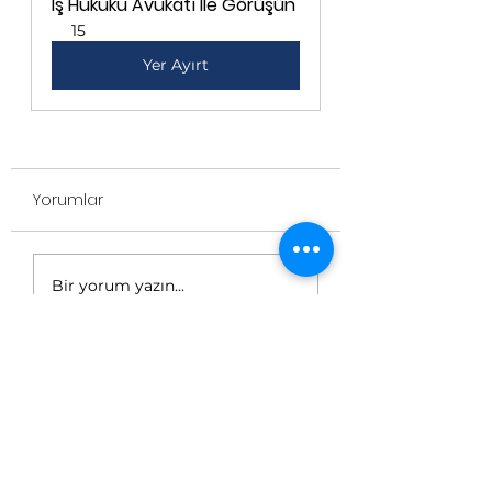
İş Hukuku Avukatı İle Görüşün
15
Yer Ayırt
Yorumlar
Bir yorum yazın...
2025'te
TekAvukat