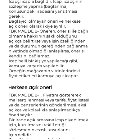
İcapçı icapla bağlıdır. İcap, icapçının 
sözleşme yapma (bağlanma) 
konusundaki iradesini yansıtması 
gerekir. 
Bağlayıcı olmayan öneri ve herkese 
açık öneri olarak ikiye ayrılır.
TBK MADDE 8- Öneren, önerisi ile bağlı 
olmama hakkının saklı olduğunu 
açıkça belirtirse veya işin özelliğinden 
ya da durumun gereğinden bağlanma 
niyetinde olmadığı anlaşılırsa, önerisi 
kendisini bağlamaz. 
İcap belli bir kişiye yapılacağı gibi, 
kamuya karşı da yapılabilir. 
Örneğin mağazanın vitrinlerindeki 
fiyat etiketleri kamuya açık icaptır. 
Herkese açık öneri 
TBK MADDE 8- … Fiyatını göstererek 
mal sergilenmesi veya tarife, fiyat listesi 
ya da benzerlerinin gönderilmesi, aksi 
açıkça ve kolaylıkla anlaşılmadıkça 
öneri sayılır. 
Bir irade açıklamasına icap diyebilmek 
için, kurulmasını teklif ettiği 
sözleşmenin esaslı unsurlarını 
içermelidir.