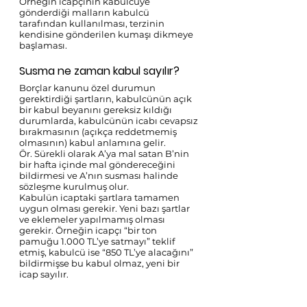
Örneğin icapçının kabulcüye 
gönderdiği malların kabulcü 
tarafından kullanılması, terzinin 
kendisine gönderilen kumaşı dikmeye 
başlaması. 
Susma ne zaman kabul sayılır?
Borçlar kanunu özel durumun 
gerektirdiği şartların, kabulcünün açık 
bir kabul beyanını gereksiz kıldığı 
durumlarda, kabulcünün icabı cevapsız 
bırakmasının (açıkça reddetmemiş 
olmasının) kabul anlamına gelir. 
Ör. Sürekli olarak A’ya mal satan B’nin 
bir hafta içinde mal göndereceğini 
bildirmesi ve A’nın susması halinde 
sözleşme kurulmuş olur. 
Kabulün icaptaki şartlara tamamen 
uygun olması gerekir. Yeni bazı şartlar 
ve eklemeler yapılmamış olması 
gerekir. Örneğin icapçı “bir ton 
pamuğu 1.000 TL’ye satmayı” teklif 
etmiş, kabulcü ise “850 TL’ye alacağını” 
bildirmişse bu kabul olmaz, yeni bir 
icap sayılır.