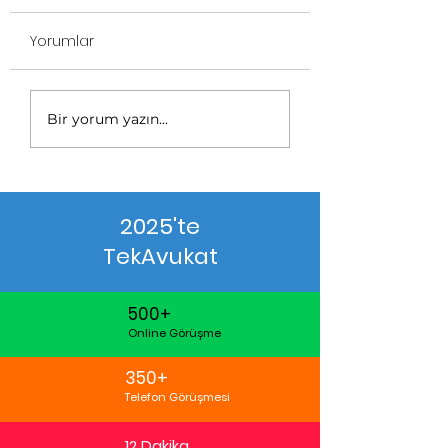
Yorumlar
Bir yorum yazın...
2025'te
TekAvukat
500+
Online Görüşme
350+
Telefon Görüşmesi
12 Dakika