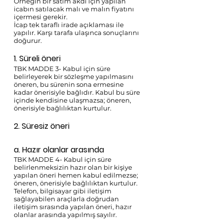
Örneğin bir satım akdi için yapılan 
icabın satılacak malı ve malın fiyatını 
içermesi gerekir. 
İcap tek taraflı irade açıklaması ile 
yapılır. Karşı tarafa ulaşınca sonuçlarını 
doğurur.
1. Süreli öneri 
TBK MADDE 3- Kabul için süre 
belirleyerek bir sözleşme yapılmasını 
öneren, bu sürenin sona ermesine 
kadar önerisiyle bağlıdır. Kabul bu süre 
içinde kendisine ulaşmazsa; öneren, 
önerisiyle bağlılıktan kurtulur. 
2. Süresiz öneri 
a. Hazır olanlar arasında 
TBK MADDE 4- Kabul için süre 
belirlenmeksizin hazır olan bir kişiye 
yapılan öneri hemen kabul edilmezse; 
öneren, önerisiyle bağlılıktan kurtulur. 
Telefon, bilgisayar gibi iletişim 
sağlayabilen araçlarla doğrudan 
iletişim sırasında yapılan öneri, hazır 
olanlar arasında yapılmış sayılır. 