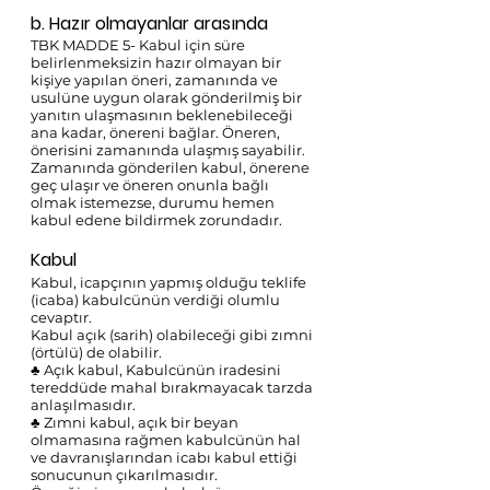
b. Hazır olmayanlar arasında 
TBK MADDE 5- Kabul için süre 
belirlenmeksizin hazır olmayan bir 
kişiye yapılan öneri, zamanında ve 
usulüne uygun olarak gönderilmiş bir 
yanıtın ulaşmasının beklenebileceği 
ana kadar, önereni bağlar. Öneren, 
önerisini zamanında ulaşmış sayabilir. 
Zamanında gönderilen kabul, önerene 
geç ulaşır ve öneren onunla bağlı 
olmak istemezse, durumu hemen 
kabul edene bildirmek zorundadır.
Kabul
Kabul, icapçının yapmış olduğu teklife 
(icaba) kabulcünün verdiği olumlu 
cevaptır. 
Kabul açık (sarih) olabileceği gibi zımni 
(örtülü) de olabilir. 
♣ Açık kabul, Kabulcünün iradesini 
tereddüde mahal bırakmayacak tarzda 
anlaşılmasıdır. 
♣ Zımni kabul, açık bir beyan 
olmamasına rağmen kabulcünün hal 
ve davranışlarından icabı kabul ettiği 
sonucunun çıkarılmasıdır. 