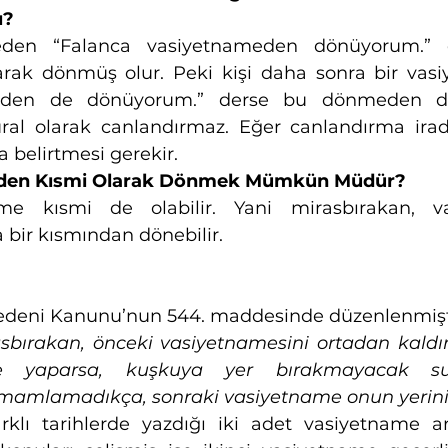
ı?
eden “Falanca vasiyetnameden dönüyorum.” di
rak dönmüş olur. Peki kişi daha sonra bir vas
den de dönüyorum.” derse bu dönmeden de
ral olarak canlandırmaz. Eğer canlandırma irad
a belirtmesi gerekir. 
den Kısmi Olarak Dönmek Mümkün Müdür?
 kısmi de olabilir. Yani mirasbırakan, vas
bir kısmından dönebilir.
 Medeni Kanunu’nun 544. maddesinde düzenlenmişt
sbırakan, önceki vasiyetnamesini ortadan kaldır
e yaparsa, kuşkuya yer bırakmayacak sur
mamlamadıkça, sonraki vasiyetname onun yerini 
rklı tarihlerde yazdığı iki adet vasiyetname ara