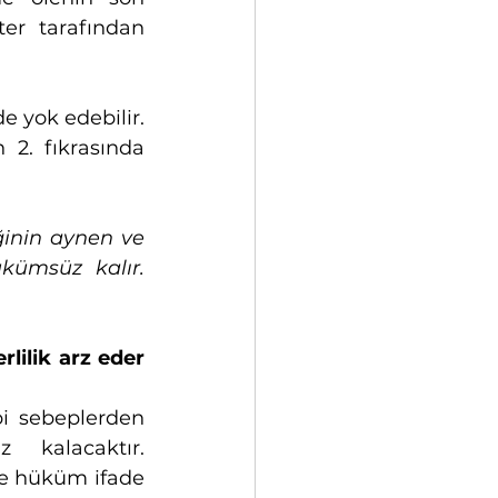
r tarafından 
 yok edebilir. 
2. fıkrasında 
inin aynen ve 
ümsüz kalır. 
ilik arz eder 
 sebeplerden 
kalacaktır. 
le hüküm ifade 