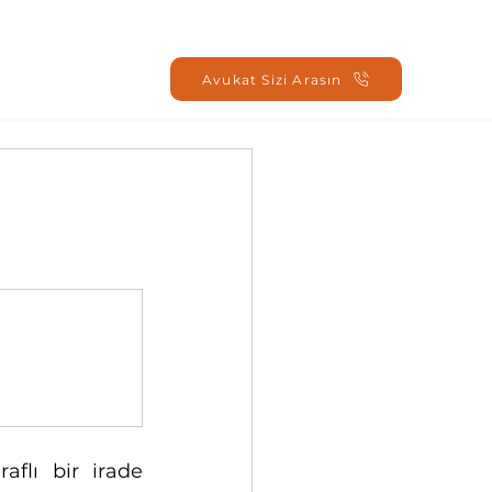
Oturum Aç
Avukat Sizi Arasın
flı bir irade 