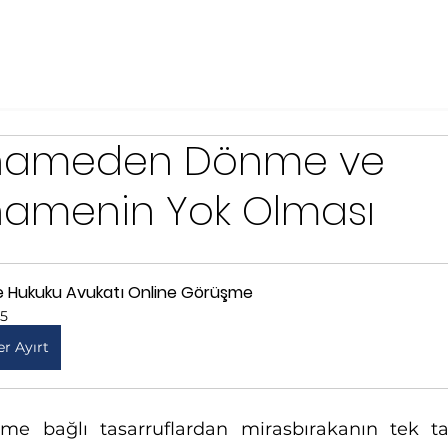
tnameden Dönme ve
namenin Yok Olması
le Hukuku Avukatı Online Görüşme
15
er Ayırt
me bağlı tasarruflardan mirasbırakanın tek tara