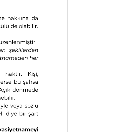
e hakkına da 
lü de olabilir.
üzenlenmiştir.
 şekillerden 
etnameden her 
aktır. Kişi, 
erse bu şahsa 
. Açık dönmede 
bilir. 
le veya sözlü 
 diye bir şart 
siyetnameyi 