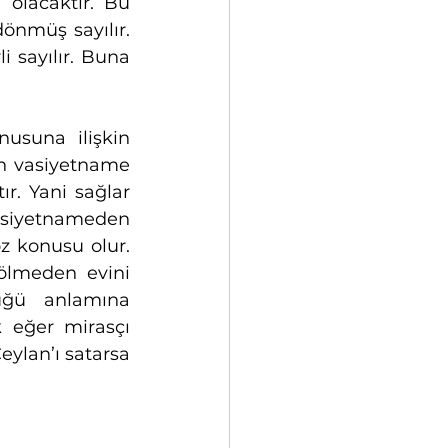
olacaktır. Bu 
nmüş sayılır. 
 sayılır. Buna 
suna ilişkin 
an vasiyetname 
. Yani sağlar 
asiyetnameden 
z konusu olur. 
ölmeden evini 
üğü anlamına 
 eğer mirasçı 
ylan’ı satarsa 