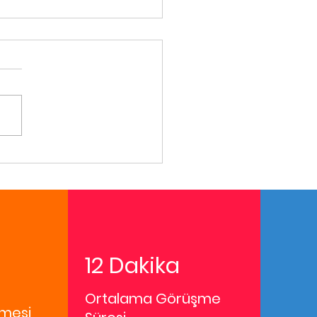
12 Dakika
Ortalama Görüşme
mesi