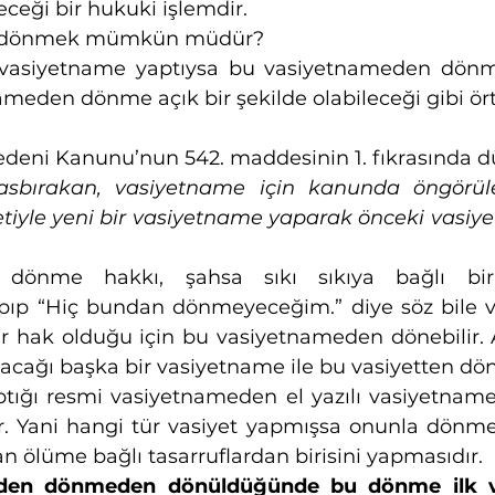
ceği bir hukuki işlemdir. 
 dönmek mümkün müdür?
r vasiyetname yaptıysa bu vasiyetnameden dönm
ameden dönme açık bir şekilde olabileceği gibi örtü
Medeni Kanunu’nun 542. maddesinin 1. fıkrasında d
asbırakan, vasiyetname için kanunda öngörülen
tiyle yeni bir vasiyetname yaparak önceki vasiy
dönme hakkı, şahsa sıkı sıkıya bağlı bir h
pıp “Hiç bundan dönmeyeceğim.” diye söz bile v
 bir hak olduğu için bu vasiyetnameden dönebilir
acağı başka bir vasiyetname ile bu vasiyetten döne
tığı resmi vasiyetnameden el yazılı vasiyetnamey
ir. Yani hangi tür vasiyet yapmışsa onunla dönmeli
n ölüme bağlı tasarruflardan birisini yapmasıdır.
den dönmeden dönüldüğünde bu dönme ilk va