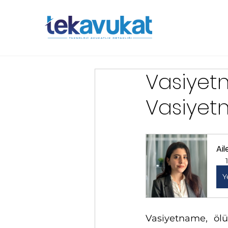
Vasiye
Vasiyet
Ai
Y
Vasiyetname, ölü