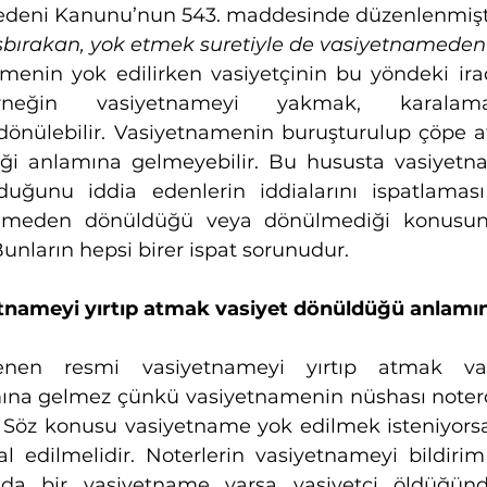
 Medeni Kanunu’nun 543. maddesinde düzenlenmişti
sbırakan, yok etmek suretiyle de vasiyetnameden 
menin yok edilirken vasiyetçinin bu yöndeki ira
rneğin vasiyetnameyi yakmak, karalamak
nülebilir. Vasiyetnamenin buruşturulup çöpe atı
ği anlamına gelmeyebilir. Bu hususta vasiyetna
duğunu iddia edenlerin iddialarını ispatlaması 
ameden dönüldüğü veya dönülmediği konusund
unların hepsi birer ispat sorunudur. 
tnameyi yırtıp atmak vasiyet dönüldüğü anlamın
enen resmi vasiyetnameyi yırtıp atmak vas
ına gelmez çünkü vasiyetnamenin nüshası noter
 Söz konusu vasiyetname yok edilmek isteniyorsa
tal edilmelidir. Noterlerin vasiyetnameyi bildir
tada bir vasiyetname varsa vasiyetçi öldüğünd