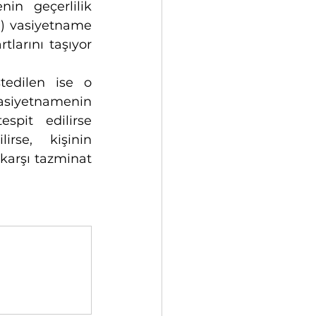
in geçerlilik 
i) vasiyetname 
larını taşıyor 
edilen ise o 
asiyetnamenin 
pit edilirse 
se, kişinin 
arşı tazminat 