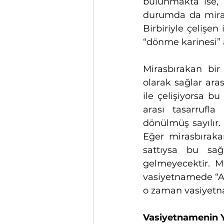
bulunmakta ise, k
durumda da mirasb
Birbiriyle çelişen
“dönme karinesi” 
Mirasbırakan bir
olarak sağlar ara
ile çelişiyorsa b
arası tasarrufla
dönülmüş sayılır.
Eğer mirasbıraka
sattıysa bu sağ
gelmeyecektir. Mi
vasiyetnamede “At
o zaman vasiyetn
Vasiyetnamenin Y