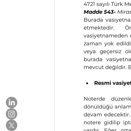
4721 sayılı Türk
Madde 543-
 Mira
Burada vasiyetna
etmektedir. Ö
vasiyetnameden dö
zaman yok edildi
veya geçersiz ol
burada vasiyetn
mevcut değildir. B
Resmi vasiye
Noterde düzenl
dönüldüğü anlam
devam edecektir.
notere gidilip ip
vardır. Eğer or