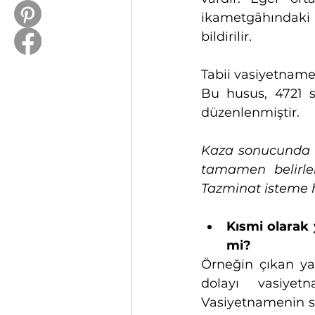
ikametgâhındaki
bildirilir. 
Tabii vasiyetnamey
Bu husus, 4721 s
düzenlenmiştir.
Kaza sonucunda v
tamamen belirle
Tazminat isteme ha
Kısmi olarak 
mi?
Örneğin çıkan ya
dolayı vasiyet
Vasiyetnamenin sa