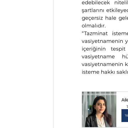
edebilecek nitel
şartlarını etkile
geçersiz hale gele
olmalıdır.
“Tazminat isteme
vasiyetnamenin ya
içeriğinin tespi
vasiyetname hü
vasiyetnamenin ku
isteme hakkı saklıd
Ai
Y