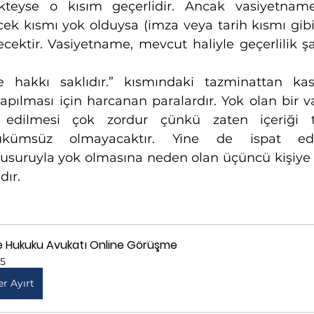
ikteyse o kısım geçerlidir. Ancak vasiyetnamen
yecek kısmı yok olduysa (imza veya tarih kısmı gib
cektir. Vasiyetname, mevcut haliyle geçerlilik şart
 hakkı saklıdır.” kısmındaki tazminattan kast
pılması için harcanan paralardır. Yok olan bir v
t edilmesi çok zordur çünkü zaten içeriği tes
kümsüz olmayacaktır. Yine de ispat edilir
suruyla yok olmasına neden olan üçüncü kişiye k
ır. 
le Hukuku Avukatı Online Görüşme
15
er Ayırt