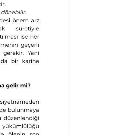
r.
dönebilir.
desi önem arz 
 suretiyle 
lması ise her 
menin geçerli 
gerekir. Yani 
a bir karine 
a gelir mi?
iyetnameden 
de bulunmaya 
 düzenlendiği 
im yükümlülüğü 
e ölenin son 