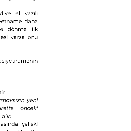
ye el yazılı 
iyetname daha 
 dönme, ilk 
esi varsa onu 
iyetnamenin 
ir.
maksızın yeni 
ette önceki 
alır.
sında çelişki 