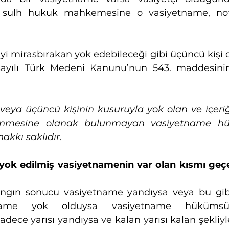
 sulh hukuk mahkemesine o vasiyetname, note
i mirasbırakan yok edebileceği gibi üçüncü kişi de
ayılı Türk Medeni Kanunu’nun 543. maddesinin 
eya üçüncü kişinin kusuruyla yok olan ve içeriğ
nmesine olanak bulunmayan vasiyetname hük
kkı saklıdır.  
yok edilmiş vasiyetnamenin var olan kısmı geçerl
ngın sonucu vasiyetname yandıysa veya bu gibi
name yok olduysa vasiyetname hükümsüz 
dece yarısı yandıysa ve kalan yarısı kalan şekliy