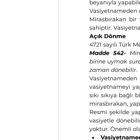
beyanıyla yapabile
Vasiyetnameden
Mirasbırakan bi
sahiptir. Vasiyetn
Açık Dönme
4721 sayılı Türk 
Madde 542-
 Mir
birine uymak sure
zaman dönebilir.
Vasiyetnameden 
vasiyetnameyi ya
sıkı sıkıya bağlı
mirasbırakan, yap
Resmi şekilde yap
vasiyetle dönebil
yoktur. Önemli ola
Vasiyetname