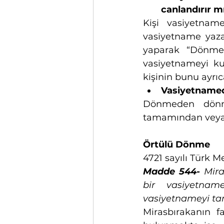
canlandırır m
Kişi vasiyetnam
vasiyetname yaza
yaparak “Dönme
vasiyetnameyi ku
kişinin bunu ayrıc
Vasiyetname
Dönmeden dönme
tamamından veya 
Örtülü Dönme
4721 sayılı Türk
Madde 544-
 Mira
bir vasiyetnam
vasiyetnameyi ta
Mirasbırakanın fa