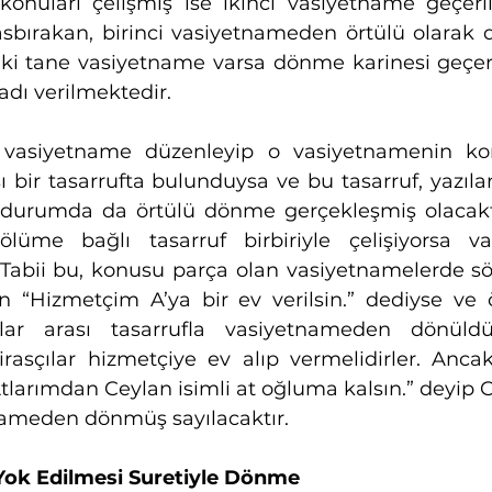
onuları çelişmiş ise ikinci vasiyetname geçerli 
ırakan, birinci vasiyetnameden örtülü olarak dö
 iki tane vasiyetname varsa dönme karinesi geçerli
adı verilmektedir.
 vasiyetname düzenleyip o vasiyetnamenin konu
sı bir tasarrufta bulunduysa ve bu tasarruf, yazıl
u durumda da örtülü dönme gerçekleşmiş olacaktır
 ölüme bağlı tasarruf birbiriyle çelişiyorsa v
 Tabii bu, konusu parça olan vasiyetnamelerde sö
n “Hizmetçim A’ya bir ev verilsin.” dediyse ve 
lar arası tasarrufla vasiyetnameden dönüld
rasçılar hizmetçiye ev alıp vermelidirler. Ancak
larımdan Ceylan isimli at oğluma kalsın.” deyip Ce
ameden dönmüş sayılacaktır. 
ok Edilmesi Suretiyle Dönme 