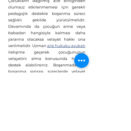
Çocukların dağılmış aile birliğinden 
olumsuz etkilenmemesi için gerekli 
pedagojik destekle boşanma süreci 
sağlıklı şekilde yürütülmelidir. 
Devamında da çocuğun anne veya 
babadan hangisiyle kalması daha 
yararına olacaksa velayet hakkı ona 
verilmelidir. Uzman 
aile hukuku avukatı
iletişime geçerek çocuğunuzun 
velayetini alma konusunda hukuki 
destek alabilirsiniz. Boşanmada ve 
boşanma sonrası süreçlerde velayet 
hakkına yönelik her türlü sorunda 
hukuki danışmanlık için bizi 
arayabilirsiniz. 