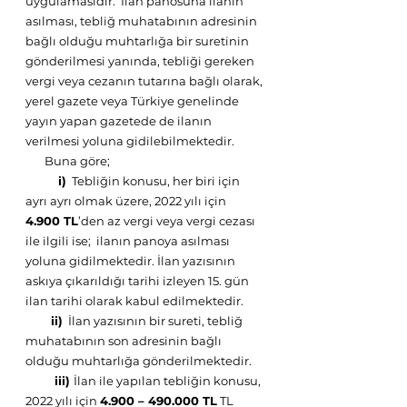
uygulamasıdır.  İlan panosuna ilanın 
asılması, tebliğ muhatabının adresinin 
bağlı olduğu muhtarlığa bir suretinin 
gönderilmesi yanında, tebliği gereken 
vergi veya cezanın tutarına bağlı olarak, 
yerel gazete veya Türkiye genelinde 
yayın yapan gazetede de ilanın 
verilmesi yoluna gidilebilmektedir. 
       Buna göre; 
         i)
  Tebliğin konusu, her biri için 
ayrı ayrı olmak üzere, 2022 yılı için 
4.900 TL
’den az vergi veya vergi cezası 
ile ilgili ise;  ilanın panoya asılması 
yoluna gidilmektedir. İlan yazısının 
askıya çıkarıldığı tarihi izleyen 15. gün 
ilan tarihi olarak kabul edilmektedir.
 ii)
  İlan yazısının bir sureti, tebliğ 
muhatabının son adresinin bağlı 
olduğu muhtarlığa gönderilmektedir.
        iii) 
İlan ile yapılan tebliğin konusu, 
2022 yılı için 
4.900 – 490.000 TL
 TL 