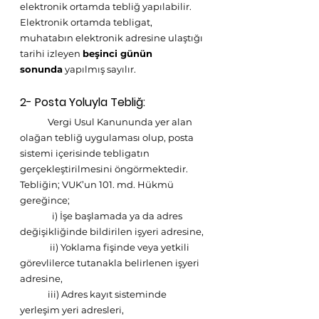
elektronik ortamda tebliğ yapılabilir.  
Elektronik ortamda tebligat, 
muhatabın elektronik adresine ulaştığı 
tarihi izleyen 
beşinci günün 
sonunda
 yapılmış sayılır. 
2- Posta Yoluyla Tebliğ:
             Vergi Usul Kanununda yer alan 
olağan tebliğ uygulaması olup, posta 
sistemi içerisinde tebligatın 
gerçekleştirilmesini öngörmektedir. 
Tebliğin; VUK’un 101. md. Hükmü 
gereğince;
               i) İşe başlamada ya da adres 
değişikliğinde bildirilen işyeri adresine,
              ii) Yoklama fişinde veya yetkili 
görevlilerce tutanakla belirlenen işyeri 
adresine, 
             iii) Adres kayıt sisteminde 
yerleşim yeri adresleri, 