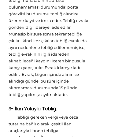
tebliğ muhatabının adreste 
bulunamaması durumunda; posta 
görevlisi bu durumu tebliğ alındısı 
üzerine kayıt ve imza eder. Tebliğ evrakı 
gönderildiği idareye iade edilir. 
Münasip bir süre sonra tekrar tebliğe 
çıkılır. İkinci kez çıkılan tebliğ evrakı da 
aynı nedenlerle tebliğ edilememiş ise; 
tebliğ evrakının ilgili idareden 
alınabileceği kaydını içeren bir pusula 
kapıya yapıştırılır. Evrak idareye iade 
edilir.  Evrak, 15 gün içinde alınır ise 
alındığı günde, bu süre içinde 
alınmaması durumunda 15.günde 
tebliğ yapılmış sayılmaktadır.   
3- İlan Yoluyla Tebliğ:
        Tebliği gereken vergi veya ceza 
tutarına bağlı olarak, çeşitli ilan 
araçlarıyla ilanen tebligat 