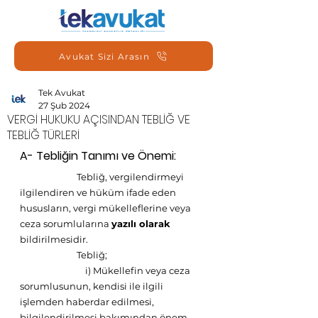
Avukat Sizi Arasın
Tek Avukat
27 Şub 2024
VERGİ HUKUKU AÇISINDAN TEBLİĞ VE
TEBLİĞ TÜRLERİ
A- Tebliğin Tanımı ve Önemi:
Tebliğ, vergilendirmeyi 
ilgilendiren ve hüküm ifade eden 
hususların, vergi mükelleflerine veya 
ceza sorumlularına 
yazılı olarak 
bildirilmesidir.  
Tebliğ;
i) Mükellefin veya ceza 
sorumlusunun, kendisi ile ilgili 
işlemden haberdar edilmesi, 
bilgilendirilmesi bakımından önem 