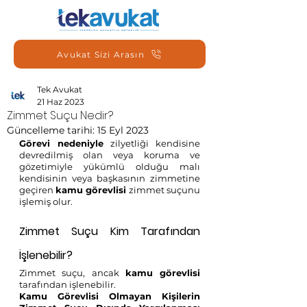
Avukat Sizi Arasın
Tek Avukat
21 Haz 2023
Zimmet Suçu Nedir?
Güncelleme tarihi:
15 Eyl 2023
Görevi nedeniyle 
zilyetliği kendisine 
devredilmiş olan veya koruma ve 
gözetimiyle yükümlü olduğu malı 
kendisinin veya başkasının zimmetine 
geçiren 
kamu görevlisi 
zimmet suçunu 
işlemiş olur.
Zimmet Suçu Kim Tarafından 
İşlenebilir?
Zimmet suçu, ancak 
kamu görevlisi
tarafından işlenebilir. 
Kamu Görevlisi Olmayan Kişilerin 