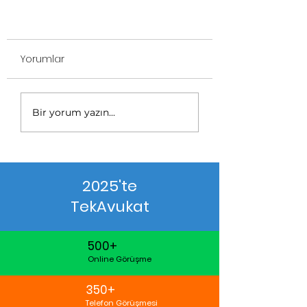
Yorumlar
Bir yorum yazın...
2025'te
TekAvukat
500+
Online Görüşme
350+
Telefon Görüşmesi