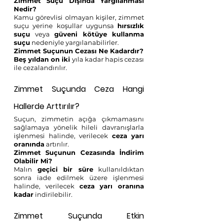
Zimmet Suçu Dışında Yargılanması 
Nedir?
Kamu görevlisi olmayan kişiler, zimmet 
suçu yerine koşullar uygunsa 
hırsızlık 
suçu
 veya 
güveni kötüye kullanma 
suçu
 nedeniyle yargılanabilirler.
Zimmet Suçunun Cezası Ne Kadardır?
Beş yıldan on iki
 yıla kadar hapis cezası 
ile cezalandırılır.
Zimmet Suçunda Ceza Hangi 
Hallerde Arttırılır?
Suçun, zimmetin açığa çıkmamasını 
sağlamaya yönelik hileli davranışlarla 
işlenmesi halinde, verilecek 
ceza yarı 
oranında
 artırılır.
Zimmet Suçunun Cezasında İndirim 
Olabilir Mi?
Malın 
geçici bir süre
 kullanıldıktan 
sonra iade edilmek üzere işlenmesi 
halinde, verilecek 
ceza yarı oranına 
kadar
 indirilebilir.
Zimmet Suçunda Etkin 