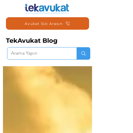
Avukat Sizi Arasın
TekAvukat Blog