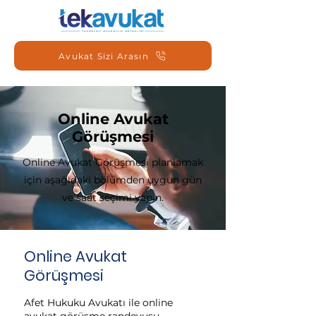
Avukat Sizi Arasın
Online Avukat
Görüşmesi
Online Avukat Görüşmesi planlamak
için aşağıdaki bölümden uygun gün
ve saat seçimi yapın.
Online Avukat
Görüşmesi
Afet Hukuku Avukatı ile online