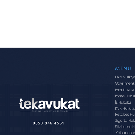
MENÜ
Fikri Mülkiy
Gayrimenk
İcra Hukuk
İdare Huku
İş Hukuku
KVK Hukuk
Rekabet Hu
Sigorta Hu
0850 346 4551
Sözleşme H
Yabancıla