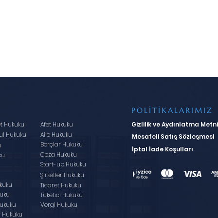
POLİTİKALARIMIZ
et Hukuku
Afet Hukuku
Gizlilik ve Aydınlatma Metni
ul Hukuku
Aile Hukuku
Mesafeli Satış Sözleşmesi
Borçlar Hukuku
u
İptal İade Koşulları
Ceza Hukuku
ku
Start-up Hukuku
u
Şirketler Hukuku
kuku
Ticaret Hukuku
kuku
Tüketici Hukuku
ukuku
Vergi Hukuku
r Hukuku