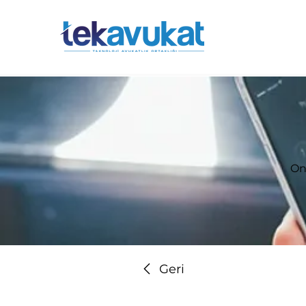
On
Geri