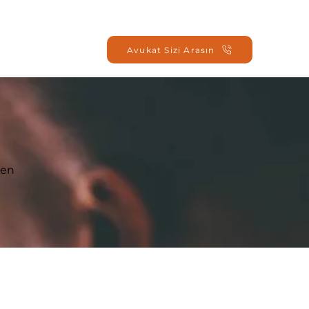
Oturum Aç
Avukat Sizi Arasın
den