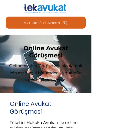
Avukat Sizi Arasın
Online Avukat
Görüşmesi
Online Avukat Görüşmesi planlamak
için aşağıdaki bölümden uygun gün
ve saat seçimi yapın.
Online Avukat
Görüşmesi
Tüketici Hukuku Avukatı ile online