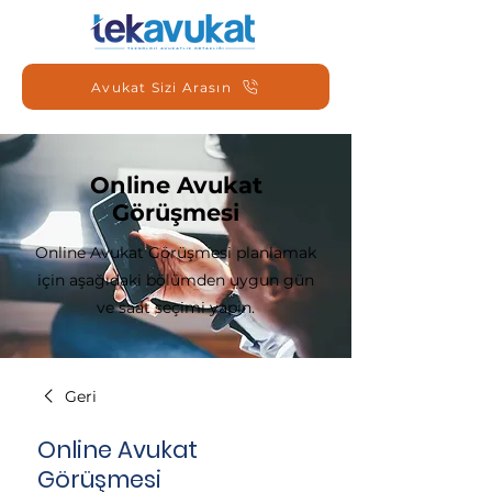
Avukat Sizi Arasın
Online Avukat
Görüşmesi
Online Avukat Görüşmesi planlamak
için aşağıdaki bölümden uygun gün
ve saat seçimi yapın.
Geri
Online Avukat
Görüşmesi