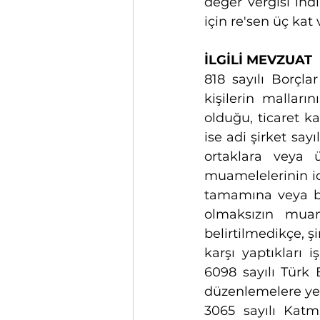
değer vergisi indi
için re'sen üç kat 
İLGİLİ MEVZUAT         
818 sayılı Borçla
kişilerin malların
olduğu, ticaret ka
ise adi şirket say
ortaklara veya 
muamelelerinin ida
tamamına veya bir
olmaksızın muam
belirtilmedikçe, ş
karşı yaptıkları
6098 sayılı Türk
düzenlemelere yer 
3065 sayılı Kat