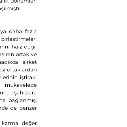
alık dönemleri 
şılmıştır.
ya daha fazla 
irleştirmeleri 
ını haiz değil 
sıran ortak ve 
dıkça şirket 
si ortaklardan 
rinin iştiraki 
i mukavelede 
çüncü şahıslara 
me bağlanmış, 
nde de benzer 
 katma değer 