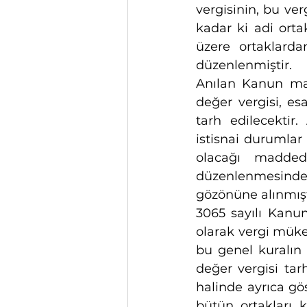
vergisinin, bu ver
kadar ki adi ort
üzere ortaklard
düzenlenmiştir.
Anılan Kanun ma
değer vergisi, esa
tarh edilecekti
istisnai durumlar
olacağı madded
düzenlenmesinde 
gözönüne alınmışt
3065 sayılı Kanu
olarak vergi mükel
bu genel kuralın
değer vergisi tar
halinde ayrıca gös
bütün ortakları k