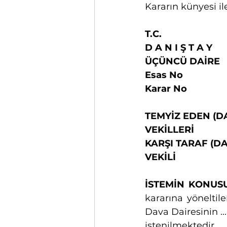
Kararın künyesi i
T.C.
D A N I Ş T A Y
ÜÇÜNCÜ DAİRE
Esas No                    
Karar No                  
TEMYİZ EDEN (DAV
VEKİLLERİ                
KARŞI TARAF (DAVA
VEKİLİ                      
İSTEMİN KONUSU  
kararına yöneltile
Dava Dairesinin ...
istenilmektedir.