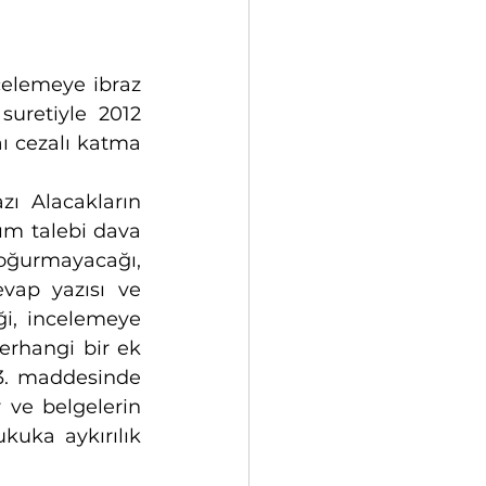
celemeye ibraz 
uretiyle 2012 
aı cezalı katma 
ı Alacakların 
m talebi dava 
ğurmayacağı, 
vap yazısı ve 
ği, incelemeye 
rhangi bir ek 
3. maddesinde 
 ve belgelerin 
kuka aykırılık 