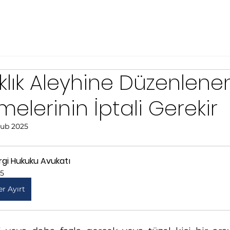
klık Aleyhine Düzenlene
elerinin İptali Gerekir
Şub 2025
rgi Hukuku Avukatı
15
er Ayırt