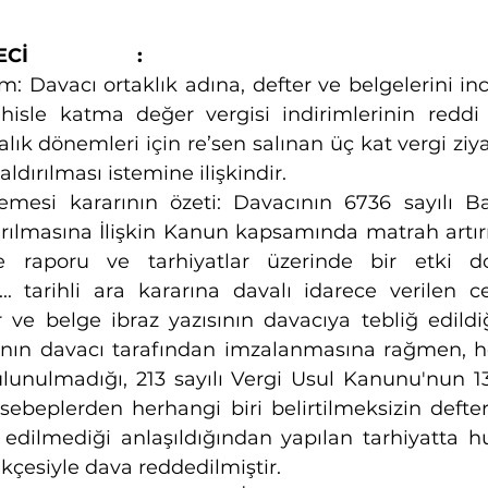
                :
: Davacı ortaklık adına, defter ve belgelerini in
isle katma değer vergisi indirimlerinin reddi s
ralık dönemleri için re’sen salınan üç kat vergi ziy
ldırılması istemine ilişkindir.
mesi kararının özeti: Davacının 6736 sayılı Baz
rılmasına İlişkin Kanun kapsamında matrah artırı
 raporu ve tarhiyatlar üzerinde bir etki do
. tarihli ara kararına davalı idarece verilen ce
r ve belge ibraz yazısının davacıya tebliğ edildi
nın davacı tarafından imzalanmasına rağmen, he
lunulmadığı, 213 sayılı Vergi Usul Kanunu'nun 1
 sebeplerden herhangi biri belirtilmeksizin defter
edilmediği anlaşıldığından yapılan tarhiyatta hu
çesiyle dava reddedilmiştir.