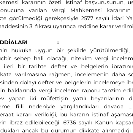
emesi kararının özeti: İstinaf başvurusunun, u
nucuna varılan Vergi Mahkemesi kararının ka
kte görülmediği gerekçesiyle 2577 sayılı İdari Y
desinin 3. fıkrası uyarınca reddine karar verilmiş
LARI                    :
nin hukuka uygun bir şekilde yürütülmediği, i
ücbir sebep hali olacağı, nitekim vergi incelem
a ileri bir tarihte defter ve belgelerin ibrazın
ata varılmasına rağmen, incelemenin daha son
sinden dolayı defter ve belgelerin incelemeye ibr
in haklarında vergi inceleme raporu tanzim edild
v yapan iki müfettişin yazılı beyanlarının 
leme fiili nedeniyle yargılandıkları davada ..
at kararı verildiği, bu kararın istinaf aşaması
rin ibraz edilebileceği, 6736 sayılı Kanun kaps
ndukları ancak bu durumun dikkate alınmadığı il