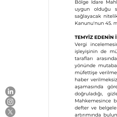
Bölge İdare Mahk
uygun olduğu so
sağlayacak niteli
Kanunu'nun 45. mad
TEMYİZ EDENİN İDDİA
Vergi incelemesi
işleyişinin de m
tarafları arasınd
yönünde mutabak
müfettişe verilme
haber verilmeksiz
aşamasında göre
doğruladığı, giz
Mahkemesince bera
defter ve belgele
artırımında bulu