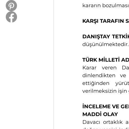
kararın bozulması
KARŞI TARAFIN SA
DANIŞTAY TETKİK
düşünülmektedir.
TÜRK MİLLETİ A
Karar veren Dan
dinlendikten ve
ettiğinden yür
verilmeksizin işin
İNCELEME VE GEREKÇ
MADDİ OLAY              
Davacı ortaklık 