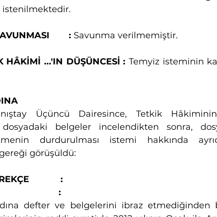
 istenilmektedir.
VUNMASI        :
 Savunma verilmemiştir.
 HÂKİMİ ...'IN DÜŞÜNCESİ :
 Temyiz isteminin ka
DINA
ıştay Üçüncü Dairesince, Tetkik Hâkiminin 
 dosyadaki belgeler incelendikten sonra, do
ütmenin durdurulması istemi hakkında ayrıc
 gereği görüşüldü:
E             :
                  :
adına defter ve belgelerini ibraz etmediğinden 