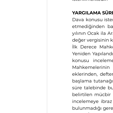
YARGILAMA SÜRECİ    
Dava konusu istem
etmediğinden bah
yılının Ocak ila A
değer vergisinin ka
İlk Derece Mahke
Yeniden Yapılandı
konusu inceleme
Mahkemelerinin ..
eklerinden, defte
başlama tutanağı
süre talebinde bu
belirtilen mücbir
incelemeye ibraz 
bulunmadığı gerek