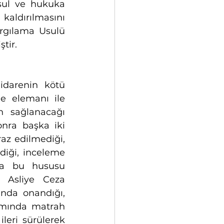
sul ve hukuka 
ldırılmasını 
argılama Usulü 
tir.
darenin kötü 
e elemanı ile 
ın sağlanacağı 
ra başka iki 
az edilmediği, 
iği, inceleme 
da bu hususu 
. Asliye Ceza 
nda onandığı, 
amında matrah 
eri sürülerek 