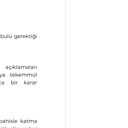
bulü gerektiği 
açıklamaları 
sya tekemmül 
a bir karar 
bahisle katma 