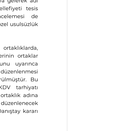
ya gelerek adi 
efiyeti tesis 
ncelemesi de 
zel usulsüzlük 
taklıklarda,   
nin ortaklar   
u uyarınca   
üzenlenmesi   
lmüştür. Bu   
DV   tarhiyatı 
rtaklık adına 
 düzenlenecek 
anıştay kararı 