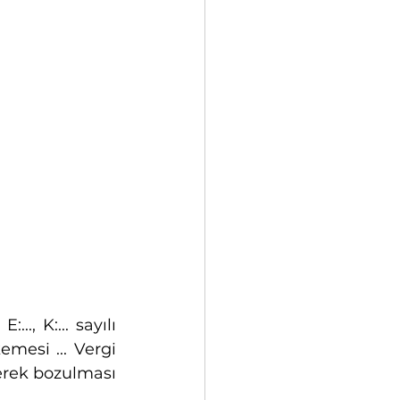
.., K:... sayılı 
mesi ... Vergi 
nerek bozulması 