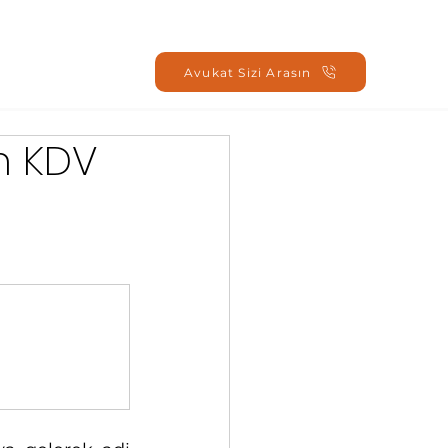
Oturum Aç
Avukat Sizi Arasın
n KDV