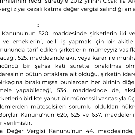
rimlerinin reddi suretiyle 2012 yılının Ocak ila Ar
vergi ziyaı cezalı katma değer vergisi salındığı anla
                  :
r Kanunu'nun 520. maddesinde şirketlerin iki ve
ı ve emeklerini, belli iş yapmak için bir akitle b
nununda tarif edilen şirketlerin mümeyyiz vasıflar
ılacağı, 525. maddesinde akit veya karar ile münha
üçüncü bir şahsa kati surette bırakılmış olma
resinin bütün ortaklara ait olduğu, şirketin idare
kaçına bırakılmışsa bunlardan her birinin diğerle
ele yapabileceği, 534. maddesinde de, aks
irketlerin birlikte yahut bir mümessil vasıtasıyla ü
 işlemlerden müteselsilen sorumlu oldukları hük
 Borçlar Kanunu'nun 620, 625 ve 637. maddeleri
verilmiştir.
ma Değer Vergisi Kanunu'nun 44. maddesinde,