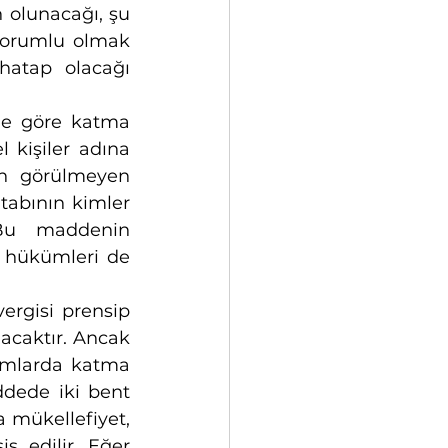
 olunacağı, şu 
sorumlu olmak 
atap olacağı 
e göre katma 
 kişiler adına 
n görülmeyen 
tabının kimler 
Bu maddenin 
 hükümleri de 
rgisi prensip 
acaktır. Ancak 
mlarda katma 
dede iki bent 
a mükellefiyet, 
 edilir. Eğer 