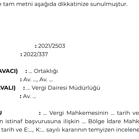
le tam metni aşağıda dikkatinize sunulmuştur. 
                    :
 2021/2503
           :
 2022/337
ACI)     :
 ... Ortaklığı
          : 
Av. ..., Av. ...
LI)     :
 ... Vergi Dairesi Müdürlüğü
           :
 Av. ...
             :
 ... Vergi Mahkemesinin ... tarih ve E:.
n istinaf başvurusuna ilişkin ... Bölge İdare Mahke
 tarih ve E:..., K:... sayılı kararının temyizen incele