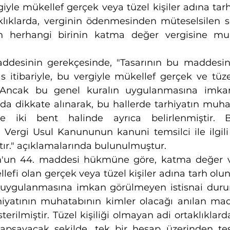
giyle mükellef gerçek veya tüzel kişiler adına tarh
aklıklarda, verginin ödenmesinden müteselsilen 
an herhangi birinin katma değer vergisine muh
ddesinin gerekçesinde, "Tasarının bu maddesin
s itibariyle, bu vergiyle mükellef gerçek ve tüzel
r. Ancak bu genel kuralın uygulanmasına imka
 da dikkate alınarak, bu hallerde tarhiyatın muha
e iki bent halinde ayrıca belirlenmiştir. 
Vergi Usul Kanununun kanuni temsilci ile ilgili
ır." açıklamalarında bulunulmuştur.
n'un 44. maddesi hükmüne göre, katma değer ve
lefi olan gerçek veya tüzel kişiler adına tarh olun
 uygulanmasına imkan görülmeyen istisnai duru
hiyatının muhatabının kimler olacağı anılan mad
terilmiştir. Tüzel kişiliği olmayan adi ortaklıklard
apsayacak şekilde, tek bir hesap üzerinden tesis