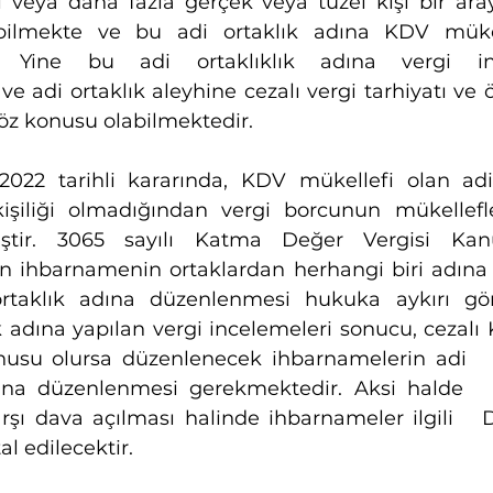
ki veya daha fazla gerçek veya tüzel kişi bir ara
abilmekte ve bu adi ortaklık adına KDV mükell
ir. Yine bu adi ortaklıklık adına vergi i
ve adi ortaklık aleyhine cezalı vergi tarhiyatı ve ö
söz konusu olabilmektedir.
2022 tarihli kararında, KDV mükellefi olan adi or
kişiliği olmadığından vergi borcunun mükellefleri
miştir. 3065 sayılı Katma Değer Vergisi Kanun
 ihbarnamenin ortaklardan herhangi biri adına d
rtaklık adına düzenlenmesi hukuka aykırı görü
k adına yapılan vergi incelemeleri sonucu, cezalı K
nusu olursa düzenlenecek ihbarnamelerin adi   o
dına düzenlenmesi gerekmektedir. Aksi halde  
şı dava açılması halinde ihbarnameler ilgili   D
l edilecektir. 