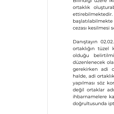
Bilindiği üzere i
ortaklık oluştur
ettirebilmekted
başlatılabilmekte 
cezası kesilmesi 
Danıştayın 02.02.
ortaklığın tüzel 
olduğu belirtil
düzenlenecek olan
gerekirken adi o
halde, adi ortaklı
yapılması söz ko
değil ortaklar a
ihbarnamelere kar
doğrultusunda ipta