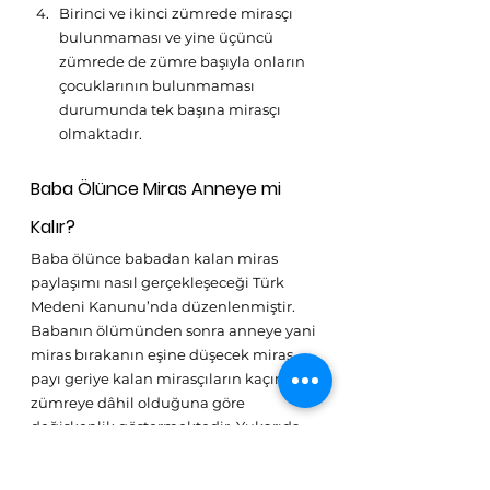
Birinci ve ikinci zümrede mirasçı 
bulunmaması ve yine üçüncü 
zümrede de zümre başıyla onların 
çocuklarının bulunmaması 
durumunda tek başına mirasçı 
olmaktadır.
Baba Ölünce Miras Anneye mi 
Kalır?
Baba ölünce babadan kalan miras 
paylaşımı nasıl gerçekleşeceği Türk 
Medeni Kanunu’nda düzenlenmiştir. 
Babanın ölümünden sonra anneye yani 
miras bırakanın eşine düşecek miras 
payı geriye kalan mirasçıların kaçıncı 
zümreye dâhil olduğuna göre 
değişkenlik göstermektedir. Yukarıda 
belirtmiş olduğumuz mirasçılık 
durumu ihtimallerine göre eşe düşen 