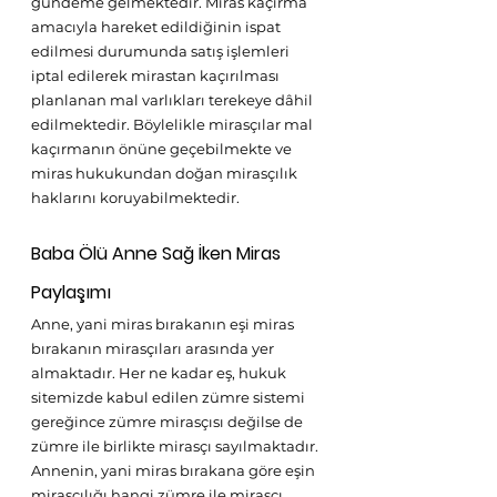
gündeme gelmektedir. Miras kaçırma 
amacıyla hareket edildiğinin ispat 
edilmesi durumunda satış işlemleri 
iptal edilerek mirastan kaçırılması 
planlanan mal varlıkları terekeye dâhil 
edilmektedir. Böylelikle mirasçılar mal 
kaçırmanın önüne geçebilmekte ve 
miras hukukundan doğan mirasçılık 
haklarını koruyabilmektedir.
Baba Ölü Anne Sağ İken Miras 
Paylaşımı
Anne, yani miras bırakanın eşi miras 
bırakanın mirasçıları arasında yer 
almaktadır. Her ne kadar eş, hukuk 
sitemizde kabul edilen zümre sistemi 
gereğince zümre mirasçısı değilse de 
zümre ile birlikte mirasçı sayılmaktadır.
Annenin, yani miras bırakana göre eşin 
mirasçılığı hangi zümre ile mirasçı 