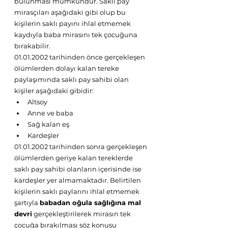
bulunması mümkündür. Saklı pay 
mirasçıları aşağıdaki gibi olup bu 
kişilerin saklı payını ihlal etmemek 
kaydıyla baba mirasını tek çocuğuna 
bırakabilir.
01.01.2002 tarihinden önce gerçekleşen 
ölümlerden dolayı kalan tereke 
paylaşımında saklı pay sahibi olan 
kişiler aşağıdaki gibidir:
Altsoy
Anne ve baba
Sağ kalan eş
Kardeşler
01.01.2002 tarihinden sonra gerçekleşen 
ölümlerden geriye kalan tereklerde 
saklı pay sahibi olanların içerisinde ise 
kardeşler yer almamaktadır. Belirtilen 
kişilerin saklı paylarını ihlal etmemek 
şartıyla 
babadan oğula sağlığına mal 
devri
 gerçekleştirilerek mirasın tek 
çocuğa bırakılması söz konusu 