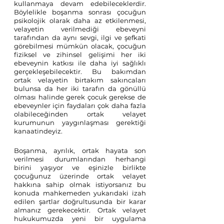
kullanmaya devam edebileceklerdir. 
Böylelikle boşanma sonrası çocuğun 
psikolojik olarak daha az etkilenmesi, 
velayetin verilmediği ebeveyni 
tarafından da aynı sevgi, ilgi ve şefkati 
görebilmesi mümkün olacak, çocuğun 
fiziksel ve zihinsel gelişimi her iki 
ebeveynin katkısı ile daha iyi sağlıklı 
gerçekleşebilecektir. Bu bakımdan 
ortak velayetin birtakım sakıncaları 
bulunsa da her iki tarafın da gönüllü 
olması halinde gerek çocuk gerekse de 
ebeveynler için faydaları çok daha fazla 
olabileceğinden ortak velayet 
kurumunun yaygınlaşması gerektiği 
kanaatindeyiz.
Boşanma, ayrılık, ortak hayata son 
verilmesi durumlarından herhangi 
birini yaşıyor ve eşinizle birlikte 
çocuğunuz üzerinde ortak velayet 
hakkına sahip olmak istiyorsanız bu 
konuda mahkemeden yukarıdaki izah 
edilen şartlar doğrultusunda bir karar 
almanız gerekecektir. Ortak velayet 
hukukumuzda yeni bir uygulama 