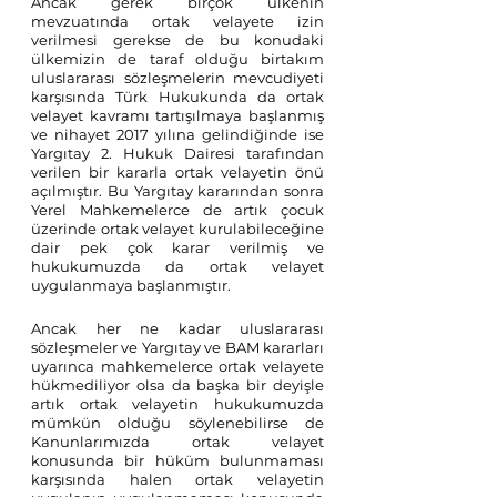
Ancak gerek birçok ülkenin 
mevzuatında ortak velayete izin 
verilmesi gerekse de bu konudaki 
ülkemizin de taraf olduğu birtakım 
uluslararası sözleşmelerin mevcudiyeti 
karşısında Türk Hukukunda da ortak 
velayet kavramı tartışılmaya başlanmış 
ve nihayet 2017 yılına gelindiğinde ise 
Yargıtay 2. Hukuk Dairesi tarafından 
verilen bir kararla ortak velayetin önü 
açılmıştır. Bu Yargıtay kararından sonra 
Yerel Mahkemelerce de artık çocuk 
üzerinde ortak velayet kurulabileceğine 
dair pek çok karar verilmiş ve 
hukukumuzda da ortak velayet 
uygulanmaya başlanmıştır. 
Ancak her ne kadar uluslararası 
sözleşmeler ve Yargıtay ve BAM kararları 
uyarınca mahkemelerce ortak velayete 
hükmediliyor olsa da başka bir deyişle 
artık ortak velayetin hukukumuzda 
mümkün olduğu söylenebilirse de 
Kanunlarımızda ortak velayet 
konusunda bir hüküm bulunmaması 
karşısında halen ortak velayetin 