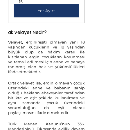
15
Yer Ayırt
ak Velayet Nedir?
Velayet, ergin(reşit) olmayan yani 18 
yaşından küçüklerin ve 18 yaşından 
büyük olup da hâkim kararı ile 
kısıtlanan ergin çocukların korunması 
ve temsil edilmesi için anne ve babaya 
tanınmış olan hak ve yükümlülükleri 
ifade etmektedir. 
Ortak velayet ise, ergin olmayan çocuk 
üzerindeki anne ve babanın sahip 
olduğu hakların ebeveynler tarafından 
birlikte ve eşit şekilde kullanılması ve 
aynı zamanda çocuk üzerindeki 
sorumluluğun da eşit olarak 
paylaşılmasını ifade etmektedir. 
Türk Medeni Kanunu’nun 336. 
Maddesinin 1. Fıkrasında evlilik devam 