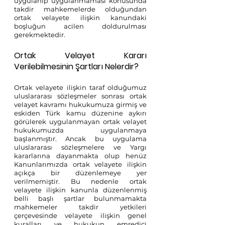
uygulanıp uygulanmaması konusunda 
takdir mahkemelerde olduğundan 
ortak velayete ilişkin kanundaki 
boşluğun acilen doldurulması 
gerekmektedir.
Ortak Velayet Kararı 
Verilebilmesinin Şartları Nelerdir?
Ortak velayete ilişkin taraf olduğumuz 
uluslararası sözleşmeler sonrası ortak 
velayet kavramı hukukumuza girmiş ve 
eskiden Türk kamu düzenine aykırı 
görülerek uygulanmayan ortak velayet 
hukukumuzda uygulanmaya 
başlanmıştır. Ancak bu uygulama 
uluslararası sözleşmelere ve Yargı 
kararlarına dayanmakta olup henüz 
Kanunlarımızda ortak velayete ilişkin 
açıkça bir düzenlemeye yer 
verilmemiştir. Bu nedenle ortak 
velayete ilişkin kanunla düzenlenmiş 
belli başlı şartlar bulunmamakta 
mahkemeler takdir yetkileri 
çerçevesinde velayete ilişkin genel 
kuralları ve hukukun emredici 