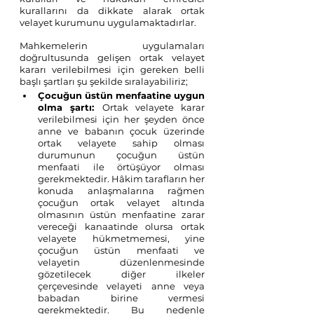
kurallarını da dikkate alarak ortak 
velayet kurumunu uygulamaktadırlar. 
Mahkemelerin uygulamaları 
doğrultusunda gelişen ortak velayet 
kararı verilebilmesi için gereken belli 
başlı şartları şu şekilde sıralayabiliriz;
Çocuğun üstün menfaatine uygun 
olma şartı:
Ortak velayete karar 
verilebilmesi için her şeyden önce 
anne ve babanın çocuk üzerinde 
ortak velayete sahip olması 
durumunun çocuğun üstün 
menfaati ile örtüşüyor olması 
gerekmektedir. Hâkim tarafların her 
konuda anlaşmalarına rağmen 
çocuğun ortak velayet altında 
olmasının üstün menfaatine zarar 
vereceği kanaatinde olursa ortak 
velayete hükmetmemesi, yine 
çocuğun üstün menfaati ve 
velayetin düzenlenmesinde 
gözetilecek diğer ilkeler 
çerçevesinde velayeti anne veya 
babadan birine vermesi 
gerekmektedir. Bu nedenle 