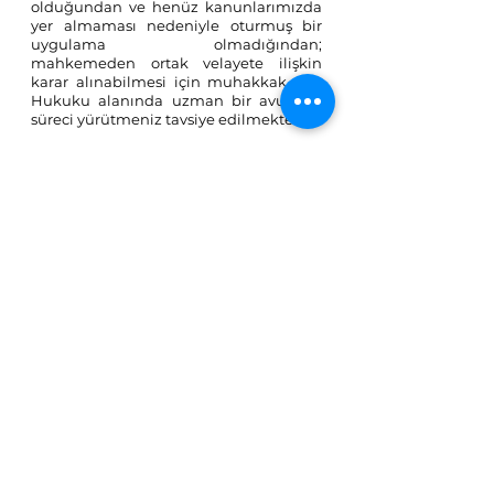
olduğundan ve henüz kanunlarımızda 
yer almaması nedeniyle oturmuş bir 
uygulama olmadığından; 
mahkemeden ortak velayete ilişkin 
karar alınabilmesi için muhakkak Aile 
Hukuku alanında uzman bir avukatla 
süreci yürütmeniz tavsiye edilmektedir.
Aile Hukuku
 hakkında "
Boşanmış Bir 
Anneyim. Çocuğum Benim Soyadımı 
Taşıyabilir mi?
" ve benzeri konulardaki 
içeriklere ulaşmak ve 
Aile Hukuku 
Avukatı
 ile online görüşme ayarlamak 
için aşağıdaki linke tıklayabilirsiniz!
Yorumlar
Bir yorum yazın...