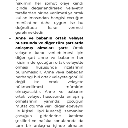
hâkimin her somut olayı kendi 
içinde değerlendirerek velayetin 
taraflardan birine verilmesi ya ortak 
kullanılmasından hangisi çocuğun 
menfaatine daha uygun ise bu 
doğrultuda karar vermesi 
gerekmektedir.
Anne ve babanın ortak velayet 
hususunda ve diğer tüm şartlarda 
anlaşmış olmaları şartı:
Ortak 
velayete karar verilebilmesi için 
diğer şart anne ve babanın her 
ikisinin de çocuğun ortak velayette 
olması hususunda rızalarının 
bulunmasıdır. Anne veya babadan 
herhangi biri ortak velayete gönüllü 
değil ise ortak velayete 
hükmedilmesi mümkün 
olmayacaktır. Anne ve babanın 
ortak velayet hususunda anlaşmış 
olmalarının yanında; çocuğun 
mutat oturma yeri, diğer ebeveyni 
ile kişisel ilişki kuracağı zamanlar, 
çocuğun giderlerine katılma 
şekilleri ve nafaka konularında da 
tam bir anlaşma içinde olmaları 