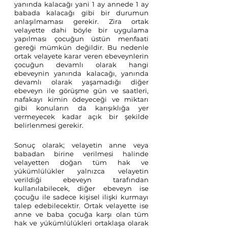
yanında kalacağı yani 1 ay annede 1 ay 
babada kalacağı gibi bir durumun 
anlaşılmaması gerekir. Zira ortak 
velayette dahi böyle bir uygulama 
yapılması çocuğun üstün menfaati 
gereği mümkün değildir. Bu nedenle 
ortak velayete karar veren ebeveynlerin 
çocuğun devamlı olarak hangi 
ebeveynin yanında kalacağı, yanında 
devamlı olarak yaşamadığı diğer 
ebeveyn ile görüşme gün ve saatleri, 
nafakayı kimin ödeyeceği ve miktarı 
gibi konuların da karışıklığa yer 
vermeyecek kadar açık bir şekilde 
belirlenmesi gerekir.
Sonuç olarak; velayetin anne veya 
babadan birine verilmesi halinde 
velayetten doğan tüm hak ve 
yükümlülükler yalnızca velayetin 
verildiği ebeveyn tarafından 
kullanılabilecek, diğer ebeveyn ise 
çocuğu ile sadece kişisel ilişki kurmayı 
talep edebilecektir. Ortak velayette ise 
anne ve baba çocuğa karşı olan tüm 
hak ve yükümlülükleri ortaklaşa olarak 