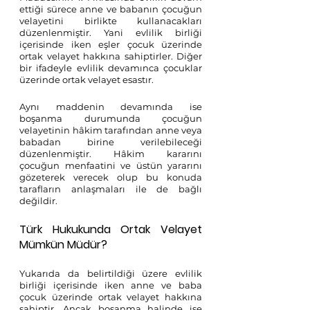
ettiği sürece anne ve babanın çocuğun 
velayetini birlikte kullanacakları 
düzenlenmiştir. Yani evlilik birliği 
içerisinde iken eşler çocuk üzerinde 
ortak velayet hakkına sahiptirler. Diğer 
bir ifadeyle evlilik devamınca çocuklar 
üzerinde ortak velayet esastır.
Aynı maddenin devamında ise 
boşanma durumunda çocuğun 
velayetinin hâkim tarafından anne veya 
babadan birine verilebileceği 
düzenlenmiştir. Hâkim kararını 
çocuğun menfaatini ve üstün yararını 
gözeterek verecek olup bu konuda 
tarafların anlaşmaları ile de bağlı 
değildir.
Türk Hukukunda Ortak Velayet 
Mümkün Müdür?
Yukarıda da belirtildiği üzere evlilik 
birliği içerisinde iken anne ve baba 
çocuk üzerinde ortak velayet hakkına 
sahiptir. Ancak boşanma halinde ise 