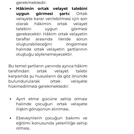
gerekmektedir.
Hâkimin ortak velayet talebini 
uygun görmesi şartı:
Ortak 
velayete karar verilebilmesi için son 
olarak hâkimin ortak velayet 
talebini uygun görmesi 
gerekecektir. Hâkim ortak velayetin 
taraflar arasında ileride sorun 
oluşturabileceğini öngörmesi 
halinde ortak velayetin şartlarının 
oluştuğu söylenemeyecektir. 
Bu temel şartların yanında ayrıca hâkim 
tarafından ortak velayet talebi 
karşısında şu hususların da göz önünde 
bulundurularak ortak velayete 
hükmedilmesi gerekmektedir:
Ayırt etme gücüne sahip olması 
halinde çocuğun ortak velayete 
ilişkin görüşünün alınması, 
Ebeveynlerin çocuğun bakımı ve 
eğitimi konusunda yeterliliğe sahip 
olması,