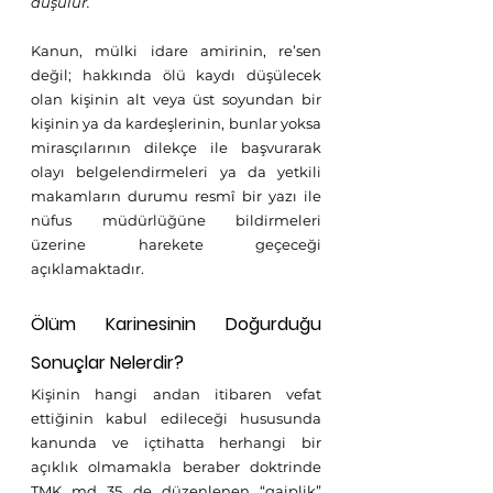
düşülür.
Kanun, mülki idare amirinin, re’sen 
değil; hakkında ölü kaydı düşülecek 
olan kişinin alt veya üst soyundan bir 
kişinin ya da kardeşlerinin, bunlar yoksa 
mirasçılarının dilekçe ile başvurarak 
olayı belgelendirmeleri ya da yetkili 
makamların durumu resmî bir yazı ile 
nüfus müdürlüğüne bildirmeleri 
üzerine harekete geçeceği 
açıklamaktadır.
Ölüm Karinesinin Doğurduğu 
Sonuçlar Nelerdir? 
Kişinin hangi andan itibaren vefat 
ettiğinin kabul edileceği hususunda 
kanunda ve içtihatta herhangi bir 
açıklık olmamakla beraber doktrinde 
TMK md 35 de düzenlenen “gaiplik” 