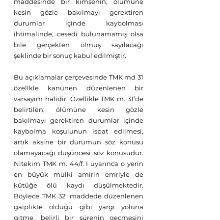
maddesinde bir kimsenin, ölümüne 
kesin gözle bakılmayı gerektiren 
durumlar içinde kaybolması 
ihtimalinde, cesedi bulunamamış olsa 
bile gerçekten ölmüş sayılacağı 
şeklinde bir sonuç kabul edilmiştir.
Bu açıklamalar çerçevesinde TMK md 31 
özellkle kanunen düzenlenen bir 
varsayım halidir. Özellikle TMK m. 31’de 
belirtilen; ölümüne kesin gözle 
bakılmayı gerektiren durumlar içinde 
kaybolma koşulunun ispat edilmesi, 
artık aksine bir durumun söz konusu 
olamayacağı düşüncesi söz konusudur. 
Nitekim TMK m. 44/f. I uyarınca o yerin 
en büyük mülki amirin emriyle de 
kütüğe ölü kaydı düşülmektedir. 
Böylece TMK 32. maddede düzenlenen 
gaiplikte olduğu gibi yargı yoluna 
gitme, belirli bir sürenin geçmesini 