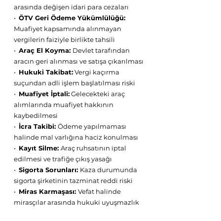
arasında değişen idari para cezaları
•⁠  ⁠
ÖTV Geri Ödeme Yükümlülüğü:
Muafiyet kapsamında alınmayan 
vergilerin faiziyle birlikte tahsili
•⁠  
⁠Araç El Koyma: 
Devlet tarafından 
aracın geri alınması ve satışa çıkarılması
•⁠  ⁠
Hukuki Takibat:
 Vergi kaçırma 
suçundan adli işlem başlatılması riski
•⁠  ⁠
Muafiyet İptali:
 Gelecekteki araç 
alımlarında muafiyet hakkının 
kaybedilmesi
•⁠  ⁠
İcra Takibi: 
Ödeme yapılmaması 
halinde mal varlığına haciz konulması
•⁠  
⁠Kayıt Silme: 
Araç ruhsatının iptal 
edilmesi ve trafiğe çıkış yasağı
•⁠  ⁠
Sigorta Sorunları: 
Kaza durumunda 
sigorta şirketinin tazminat reddi riski
•⁠  ⁠
Miras Karmaşası: 
Vefat halinde 
mirasçılar arasında hukuki uyuşmazlık