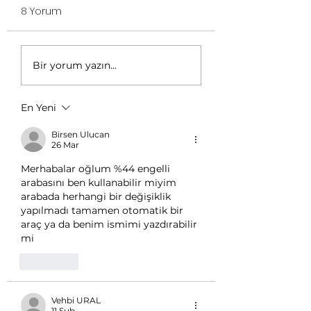
8 Yorum
Bir yorum yazın...
En Yeni
Birsen Ulucan
26 Mar
Merhabalar oğlum %44 engelli 
arabasını ben kullanabilir miyim 
arabada herhangi bir değişiklik 
yapılmadı tamamen otomatik bir 
araç ya da benim ismimi yazdırabilir 
mi
Beğen
Vehbi URAL
11 Şub