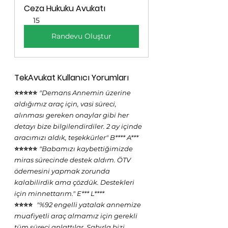
Ceza Hukuku Avukatı
15
Randevu Oluştur
TekAvukat Kullanıcı Yorumları
⭐⭐⭐⭐⭐ 
"Demans Annemin üzerine 
aldığımız araç için, vasi süreci, 
alınması gereken onaylar gibi her 
detayı bize bilgilendirdiler. 2 ay içinde 
aracımızı aldık, teşekkürler" B**** A***
⭐⭐⭐⭐⭐ 
"Babamızı kaybettiğimizde 
miras sürecinde destek aldım. ÖTV 
ödemesini yapmak zorunda 
kalabilirdik ama çözdük. Destekleri 
için minnettarım." E*** L****
⭐⭐⭐⭐  
"%92 engelli yatalak annemize 
muafiyetli araç almamız için gerekli 
tüm süreci anlattılar. Sabırla bizi 