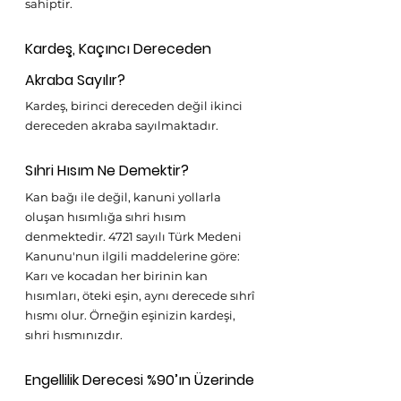
sahiptir.
Kardeş, Kaçıncı Dereceden 
Akraba Sayılır?
Kardeş, birinci dereceden değil ikinci 
dereceden akraba sayılmaktadır.
Sıhri Hısım Ne Demektir? 
Kan bağı ile değil, kanuni yollarla 
oluşan hısımlığa sıhri hısım 
denmektedir. 4721 sayılı Türk Medeni 
Kanunu'nun ilgili maddelerine göre: 
Karı ve kocadan her birinin kan 
hısımları, öteki eşin, aynı derecede sıhrî 
hısmı olur. Örneğin eşinizin kardeşi, 
sıhri hısmınızdır.
Engellilik Derecesi %90’ın Üzerinde 