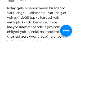
kolay gelsin benim kayın biraderim 
%100 engelli kalbinde pil var  ehliyeti 
yok evli değil başka kardeşi yok 
yaklaşık 3 yıldır benim evimde 
kalıyor ikameti bende  eşiminde 
ehliyeti yok  sürekli hastanelere 
gitmesi gerekiyor alacağı arcı ben 
kullanabilirmiyim bilgi 
verebilirmisiniz tşk.ederim 
Beğen
Şenol Ünsal
14 May 2025
Slm hocam Bedensel engelim var 
Benim Ehliyet elden Tertibat ile 
kullanma var Eşim Gõrme Engelli 
100/90 oranı Eşime Ayit Aracı 
kullanma Yetgim Varmı beni 
Bilgilendirirseniz sevinirim 0532 717 