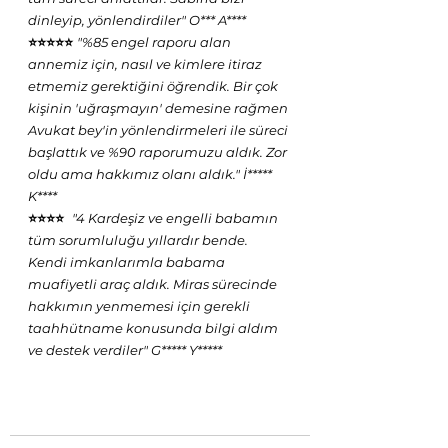
dinleyip, yönlendirdiler" O*** A****
⭐⭐⭐⭐⭐ 
"%85 engel raporu alan 
annemiz için, nasıl ve kimlere itiraz 
etmemiz gerektiğini öğrendik. Bir çok 
kişinin 'uğraşmayın' demesine rağmen 
Avukat bey'in yönlendirmeleri ile süreci 
başlattık ve %90 raporumuzu aldık. Zor 
oldu ama hakkımız olanı aldık." İ***** 
K****
⭐⭐⭐⭐  
"4 Kardeşiz ve engelli babamın 
tüm sorumluluğu yıllardır bende. 
Kendi imkanlarımla babama 
muafiyetli araç aldık. Miras sürecinde 
hakkımın yenmemesi için gerekli 
taahhütname konusunda bilgi aldım 
ve destek verdiler" G***** Y*****