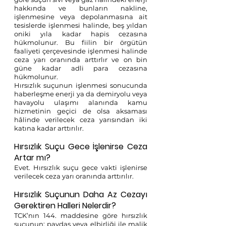
hakkında ve bunların nakline, 
işlenmesine veya depolanmasına ait 
tesislerde işlenmesi halinde, beş yıldan 
oniki yıla kadar hapis cezasına 
hükmolunur. Bu fiilin bir örgütün 
faaliyeti çerçevesinde işlenmesi halinde 
ceza yarı oranında arttırlır ve on bin 
güne kadar adli para cezasına 
hükmolunur. 
Hırsızlık suçunun işlenmesi sonucunda 
haberleşme enerji ya da demiryolu veya 
havayolu ulaşımı alanında kamu 
hizmetinin geçici de olsa aksaması 
hâlinde verilecek ceza yarısından iki 
katına kadar arttırılır.
Hırsızlık Suçu Gece İşlenirse Ceza 
Artar mı?
Evet. Hırsızlık suçu gece vakti işlenirse 
verilecek ceza yarı oranında arttırılır.
Hırsızlık Suçunun Daha Az Cezayı 
Gerektiren Halleri Nelerdir?
TCK’nın 144. maddesine göre hırsızlık 
suçunun; paydaş veya elbirliği ile malik 