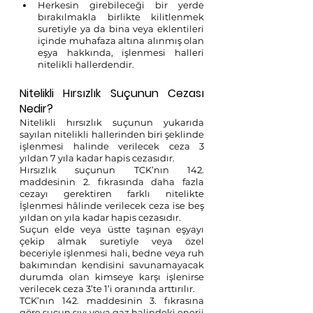
Herkesin girebileceği bir yerde 
bırakılmakla birlikte kilitlenmek 
suretiyle ya da bina veya eklentileri 
içinde muhafaza altına alınmış olan 
eşya hakkında, işlenmesi halleri 
nitelikli hallerdendir.
Nitelikli Hırsızlık Suçunun Cezası 
Nedir?
Nitelikli hırsızlık suçunun yukarıda 
sayılan nitelikli hallerinden biri şeklinde 
işlenmesi halinde verilecek ceza 3 
yıldan 7 yıla kadar hapis cezasıdır. 
Hırsızlık suçunun TCK’nın 142. 
maddesinin 2. fıkrasında daha fazla 
cezayı gerektiren farklı nitelikte 
İşlenmesi hâlinde verilecek ceza ise beş 
yıldan on yıla kadar hapis cezasıdır.
Suçun elde veya üstte taşınan eşyayı 
çekip almak suretiyle veya özel 
beceriyle işlenmesi hali, bedne veya ruh 
bakımından kendisini savunamayacak 
durumda olan kimseye karşı işlenirse 
verilecek ceza 3’te 1’i oranında arttırılır.
TCK’nın 142. maddesinin 3. fıkrasına 
göre suçun sıvı veya gaz halindeki enerji 