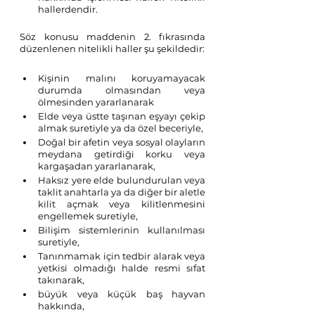
hallerdendir.
Söz konusu maddenin 2. fıkrasında 
düzenlenen nitelikli haller şu şekildedir:
Kişinin malını koruyamayacak 
durumda olmasından veya 
ölmesinden yararlanarak
Elde veya üstte taşınan eşyayı çekip 
almak suretiyle ya da özel beceriyle,
Doğal bir afetin veya sosyal olayların 
meydana getirdiği korku veya 
kargaşadan yararlanarak,
Haksız yere elde bulundurulan veya 
taklit anahtarla ya da diğer bir aletle 
kilit açmak veya kilitlenmesini 
engellemek suretiyle,
Bilişim sistemlerinin kullanılması 
suretiyle,
Tanınmamak için tedbir alarak veya 
yetkisi olmadığı halde resmi sıfat 
takınarak,
büyük veya küçük baş hayvan 
hakkında,