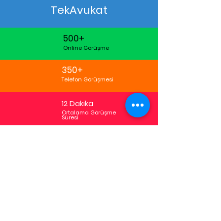
TekAvukat
500+
Online Görüşme
350+
Telefon Görüşmesi
12 Dakika
Ortalama Görüşme
Süresi
TekAvukat Kullanıcı Yorumları