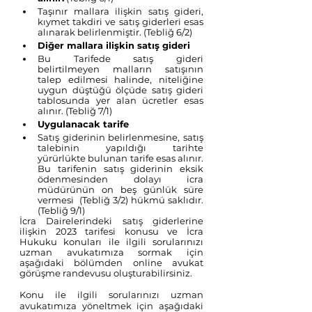
Taşınır mallara ilişkin satış gideri, 
kıymet takdiri ve satış giderleri esas 
alınarak belirlenmiştir. (Tebliğ 6/2)
Diğer mallara ilişkin satış gideri
Bu Tarifede satış gideri 
belirtilmeyen malların satışının 
talep edilmesi halinde, niteliğine 
uygun düştüğü ölçüde satış gideri 
tablosunda yer alan ücretler esas 
alınır. (Tebliğ 7/1)
Uygulanacak tarife
Satış giderinin belirlenmesine, satış 
talebinin yapıldığı tarihte 
yürürlükte bulunan tarife esas alınır. 
Bu tarifenin satış giderinin eksik 
ödenmesinden dolayı icra 
müdürünün on beş günlük süre 
vermesi  (Tebliğ 3/2) hükmü saklıdır. 
(Tebliğ 9/1)
İcra Dairelerindeki satış giderlerine 
ilişkin 2023 tarifesi konusu ve İcra 
Hukuku konuları ile ilgili sorularınızı 
uzman avukatımıza sormak için 
aşağıdaki bölümden online avukat 
görüşme randevusu oluşturabilirsiniz. 
Konu ile ilgili sorularınızı uzman 
avukatımıza yöneltmek için aşağıdaki 