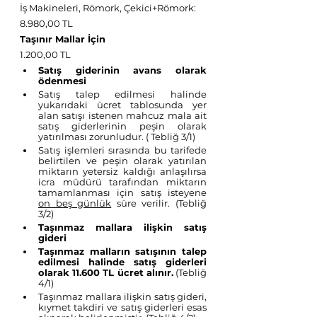
İş Makineleri, Römork, Çekici+Römork: 
8.980,00 TL
Taşınır Mallar İçin
1.200,00 TL
Satış giderinin avans olarak 
ödenmesi
Satış talep edilmesi halinde 
yukarıdaki ücret tablosunda yer 
alan satışı istenen mahcuz mala ait 
satış giderlerinin peşin olarak 
yatırılması zorunludur. ( Tebliğ 3/1)
Satış işlemleri sırasında bu tarifede 
belirtilen ve peşin olarak yatırılan 
miktarın yetersiz kaldığı anlaşılırsa 
icra müdürü tarafından miktarın 
tamamlanması için satış isteyene 
on beş günlük
 süre verilir. (Tebliğ 
3/2)
Taşınmaz mallara ilişkin satış 
gideri 
Taşınmaz malların satışının talep 
edilmesi halinde satış giderleri 
olarak 11.600 TL ücret alınır.
 (Tebliğ 
4/1)
Taşınmaz mallara ilişkin satış gideri, 
kıymet takdiri ve satış giderleri esas 