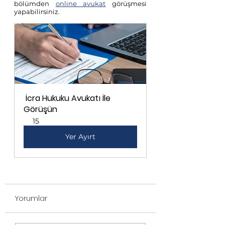
bölümden 
online avukat
 görüşmesi 
yapabilirsiniz.
 İcra Hukuku Avukatı İle 
Görüşün
15
Yer Ayırt
Yorumlar