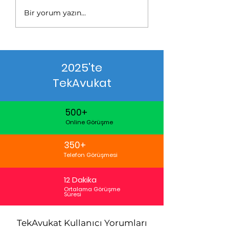
Bir yorum yazın...
2025'te
TekAvukat
500+
Online Görüşme
350+
Telefon Görüşmesi
12 Dakika
Ortalama Görüşme
Süresi
TekAvukat Kullanıcı Yorumları