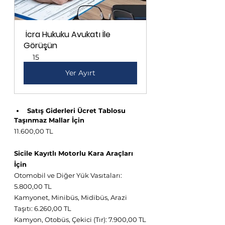
 İcra Hukuku Avukatı İle 
Görüşün
15
Yer Ayırt
Satış Giderleri Ücret Tablosu
Taşınmaz Mallar İçin
11.600,00 TL
Sicile Kayıtlı Motorlu Kara Araçları 
İçin
Otomobil ve Diğer Yük Vasıtaları: 
5.800,00 TL
Kamyonet, Minibüs, Midibüs, Arazi 
Taşıtı: 6.260,00 TL
Kamyon, Otobüs, Çekici (Tır): 7.900,00 TL