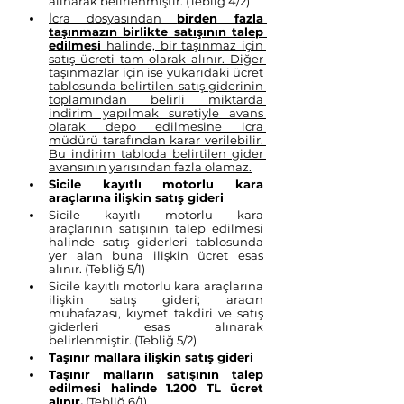
alınarak belirlenmiştir. (Tebliğ 4/2)
İcra dosyasından 
birden fazla 
taşınmazın birlikte satışının talep 
edilmesi
 halinde, bir taşınmaz için 
satış ücreti tam olarak alınır. Diğer 
taşınmazlar için ise yukarıdaki ücret 
tablosunda belirtilen satış giderinin 
toplamından belirli miktarda 
indirim yapılmak suretiyle avans 
olarak depo edilmesine icra 
müdürü tarafından karar verilebilir. 
Bu indirim tabloda belirtilen gider 
avansının yarısından fazla olamaz.
Sicile kayıtlı motorlu kara 
araçlarına ilişkin satış gideri
Sicile kayıtlı motorlu kara 
araçlarının satışının talep edilmesi 
halinde satış giderleri tablosunda 
yer alan buna ilişkin ücret esas 
alınır. (Tebliğ 5/1)
Sicile kayıtlı motorlu kara araçlarına 
ilişkin satış gideri; aracın 
muhafazası, kıymet takdiri ve satış 
giderleri esas alınarak 
belirlenmiştir. (Tebliğ 5/2)
Taşınır mallara ilişkin satış gideri
Taşınır malların satışının talep 
edilmesi halinde 1.200 TL ücret 
alınır.
 (Tebliğ 6/1)