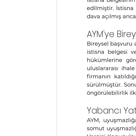
İstisna belgesinin
edilmiştir. İstisna
dava açılmış ancak
AYM'ye Bire
Bireysel başvuru 
istisna belgesi v
hükümlerine göre
uluslararası ihal
firmanın katıldı
sürülmüştür. Sonuç
öngörülebilirlik il
Yabancı Yatı
AYM, uyuşmazlığa
somut uyuşmazlığ