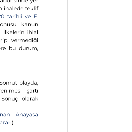
addesinde yer 
 ihalede teklif 
0 tarihli ve E. 
konusu kanun 
İlkelerin ihlal 
rip vermediği 
öre bu durum, 
Somut olayda, 
rilmesi şartı 
 Sonuç olarak 
anan Anayasa 
ararı
)