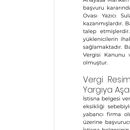
Anayasa Mahkemesi
başvuru kararında
Ovası Yazıcı Sul
kazanmışlardır. B
talep etmişlerdir
yüklenicilerin i
sağlamaktadır. Ba
Vergisi Kanunu 
olmuştur. 
Vergi Resim
Yargıya Aş
İstisna belgesi ve
eksikliği sebebiy
yabancı firma olm
üzerine başvurucul