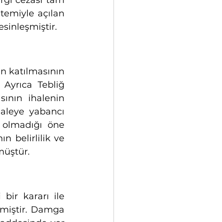
gi cezası tarh 
stemiyle açılan 
sinleşmiştir. 
n katılmasının 
 Ayrıca Tebliğ 
ının ihalenin 
aleye yabancı 
 olmadığı öne 
 belirlilik ve 
lmüştür.
ir kararı ile 
miştir. Damga 