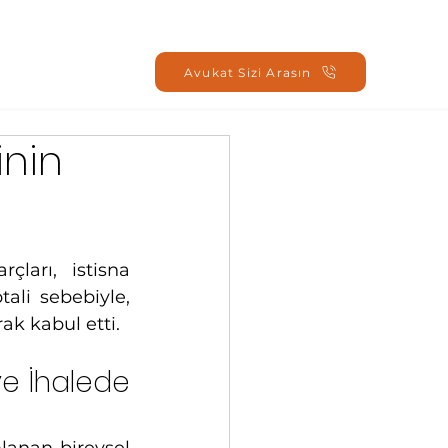
Oturum Aç
Avukat Sizi Arasın
nin
ları, istisna 
li sebebiyle, 
rak kabul etti.
e İhalede 