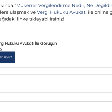
kkında "
Mükerrer Vergilendirme Nedir, Ne Değildi
klere ulaşmak ve 
Vergi Hukuku Avukatı
 ile online
ğıdaki linke tıklayabilirsiniz!
rgi Hukuku Avukatı İle Görüşün
15
er Ayırt