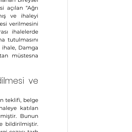
anan bireysel 
i açılan “Ağrı 
ış ve ihaleyi 
si verilmesini 
sı ihalelerde 
a tutulmasını 
 ihale, Damga 
tan müstesna 
ilmesi ve 
teklifi, belge 
haleye katılan 
rmiştir. Bunun 
ildirilmiştir. 