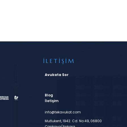
İLETİŞİM
Avukata Sor
Blog
İletişim
info@tekavukat.com
Mutlukent, 1942. Cd. No:49, 06800
Çankaya/Ankara