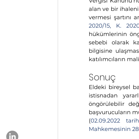
Vergisi Kanunu’nu
alan ve bir ihaleni
vermesi şartını a
2020/15, K. 2020
hükümlerinin öngörü
sebebi olarak ka
bilgisine ulaşma
katılımcıların mal
Sonuç
Eldeki bireysel b
istisnadan yarar
öngörülebilir de
başvurucuların mül
(
02.09.2022 tar
Mahkemesinin 28.0