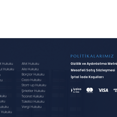
POLİTİKALARIMIZ
et Hukuku
Afet Hukuku
Gizlilik ve Aydınlatma Metni
ul Hukuku
Aile Hukuku
Mesafeli Satış Sözleşmesi
Borçlar Hukuku
u
İptal İade Koşulları
Ceza Hukuku
ku
Start-up Hukuku
u
Şirketler Hukuku
kuku
Ticaret Hukuku
kuku
Tüketici Hukuku
ukuku
Vergi Hukuku
r Hukuku