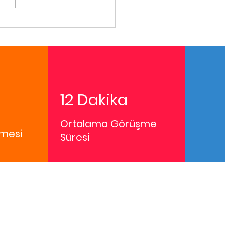
12 Dakika
Ortalama Görüşme
mesi
Süresi