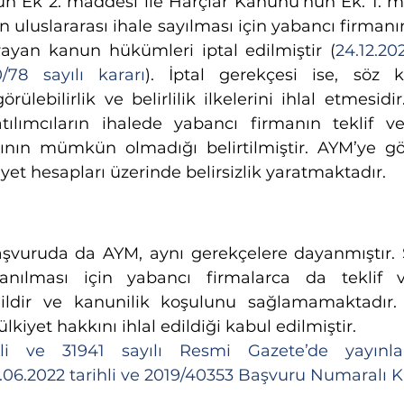
n Ek 2. maddesi ile Harçlar Kanunu’nun Ek. 1. m
n uluslararası ihale sayılması için yabancı firmanın
rayan kanun hükümleri iptal edilmiştir (
24.12.202
/78 sayılı kararı
). İptal gerekçesi ise, söz 
lebilirlik ve belirlilik ilkelerini ihlal etmesidir. 
tılımcıların ihalede yabancı firmanın teklif ve
sının mümkün olmadığı belirtilmiştir. AYM’ye g
iyet hesapları üzerinde belirsizlik yaratmaktadır. 
aşvuruda da AYM, aynı gerekçelere dayanmıştır. 
lanılması için yabancı firmalarca da teklif ve
ğildir ve kanunilik koşulunu sağlamamaktadır.
kiyet hakkını ihlal edildiği kabul edilmiştir. 
ihli ve 31941 sayılı Resmi Gazete’de yayınl
6.2022 tarihli ve 2019/40353 Başvuru Numaralı K