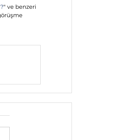
r?
" ve benzeri 
 görüşme 