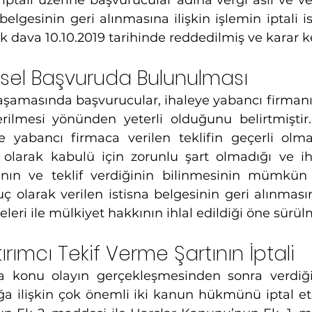
 iptali üzerine başvurucular adına vergi aslı ve ver
 belgesinin geri alınmasına ilişkin işlemin iptali i
 dava 10.10.2019 tarihinde reddedilmiş ve karar ke
ysel Başvuruda Bulunulması
aşamasında başvurucular, ihaleye yabancı firmanı
erilmesi yönünden yeterli olduğunu belirtmiştir.
 yabancı firmaca verilen teklifin geçerli olmas
e olarak kabulü için zorunlu şart olmadığı ve ih
ğının ve teklif verdiğinin bilinmesinin mümkün
 olarak verilen istisna belgesinin geri alınmasının
keleri ile mülkiyet hakkının ihlal edildiği öne sürü
rımcı Tekif Verme Şartının İptali  
 konu olayın gerçekleşmesinden sonra verdiği b
a ilişkin çok önemli iki kanun hükmünü iptal et