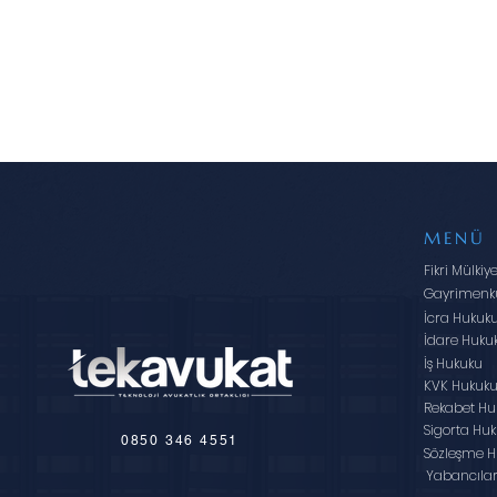
MENÜ
Fikri Mülkiy
Gayrimenk
İcra Hukuk
İdare Huku
İş Hukuku
KVK Hukuk
Rekabet Hu
Sigorta Hu
0850 346 4551
Sözleşme H
Yabancıla