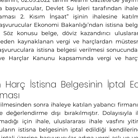
nin, 02.09.2022 tarihli Resmi Gaztete’de yayıml
 başvurucular, Devlet Su İşleri tarafından ihales
aması 2. Kısım İnşaat” işinin ihalesine katılm
aşvurucular Ekonomi Bakanlığı’ndan istisna belge
. Söz konusu belge, döviz kazandırıcı uluslarara
haleden kaynaklanan vergi ve harçlardan müstesn
şvuruculara istisna belgesi verilmesi sonucunda
ve Harçlar Kanunu kapsamında vergi ve harç
 Harç İstisna Belgesinin İptal Ed
aması
rilmesinden sonra ihaleye katılan yabancı firmanın 
le değerlendirme dışı bırakılmıştır. Dolayısıyla i
adığı için ihale, uluslararası ihale vasfını yiti
arın istisna belgesinin iptal edildiği kendilerine b