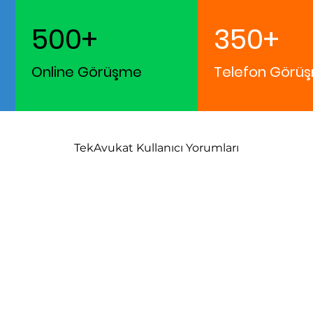
500+
350+
Online Görüşme
Telefon Görüş
TekAvukat Kullanıcı Yorumları