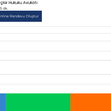
rçlar Hukuku Avukatı
15 dk.
nline Randevu Oluştur