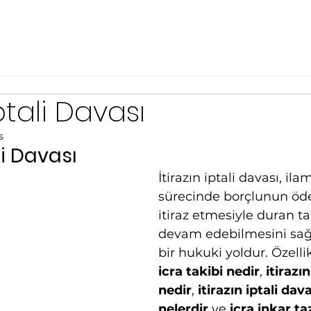
İptali Davası
s
li Davası
İtirazın iptali davası, ilam
sürecinde borçlunun ö
itiraz etmesiyle duran t
devam edebilmesini sağ
bir hukuki yoldur. Özellik
icra takibi nedir
, 
itirazın
nedir
, 
itirazın iptali dava
nelerdir
 ve 
icra inkar ta