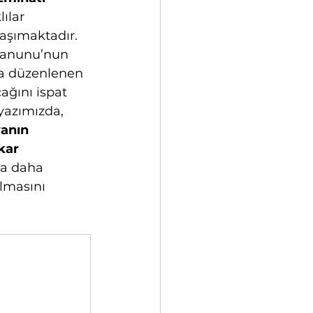
lılar 
aşımaktadır. 
 Kanunu’nun 
a düzenlenen 
ağını ispat 
yazımızda, 
anın 
kar 
da daha 
lmasını 