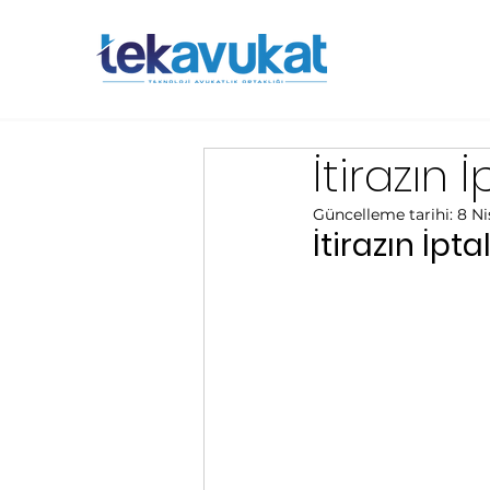
İtirazın 
Güncelleme tarihi:
8 Ni
İtirazın İpta