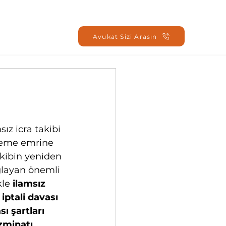
Oturum Aç
Avukat Sizi Arasın
sız icra takibi 
deme emrine 
akibin yeniden 
layan önemli 
le 
ilamsız 
 iptali davası 
sı şartları 
zminatı 