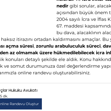
nedir
 gibi sorular, alacak
açısından büyük önem t
2004 sayılı İcra ve İflas
67. maddesi kapsamınd
bu dava, alacaklının alac
haksız itirazını ortadan kaldırmasını amaçlar. Bu 
vası açma süresi
, 
zorunlu arabuluculuk süreci
, 
dav
den az olmamak üzere hükmedilebilecek icra in
itik konuları detaylı şekilde ele aldık. Konu hakkın
lmak ve somut durumunuza özel değerlendirme yapı
arımızla online randevu oluşturabilirsiniz.
rçlar Hukuku Avukatı
15 dk.
nline Randevu Oluştur