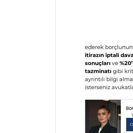
ederek borçlunun 
itirazın iptali da
sonuçları
 ve 
%20’
tazminatı
 gibi kr
ayrıntılı bilgi a
isterseniz avukatl
Bo
O