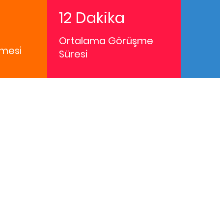
12 Dakika
Ortalama Görüşme
mesi
Süresi