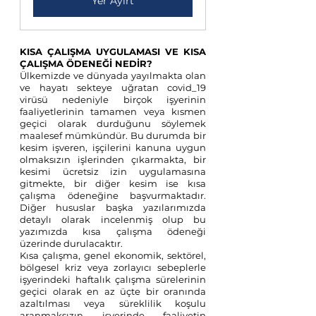
Yer Ayırt
KISA ÇALIŞMA UYGULAMASI VE KISA 
ÇALIŞMA ÖDENEĞİ NEDİR?
Ülkemizde ve dünyada yayılmakta olan 
ve hayatı sekteye uğratan covid_19 
virüsü nedeniyle birçok işyerinin 
faaliyetlerinin tamamen veya kısmen 
geçici olarak durduğunu söylemek 
maalesef mümkündür. Bu durumda bir 
kesim işveren, işçilerini kanuna uygun 
olmaksızın işlerinden çıkarmakta, bir 
kesimi ücretsiz izin uygulamasına 
gitmekte, bir diğer kesim ise kısa 
çalışma ödeneğine başvurmaktadır. 
Diğer hususlar başka yazılarımızda 
detaylı olarak incelenmiş olup bu 
yazımızda kısa çalışma ödeneği 
üzerinde durulacaktır.
Kısa çalışma, genel ekonomik, sektörel, 
bölgesel kriz veya zorlayıcı sebeplerle 
işyerindeki haftalık çalışma sürelerinin 
geçici olarak en az üçte bir oranında 
azaltılması veya süreklilik koşulu 
aranmaksızın işyerinde faaliyetin 