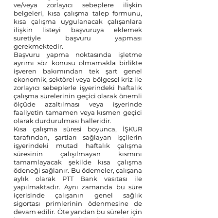
ve/veya zorlayıcı sebeplere ilişkin 
belgeleri, kısa çalışma talep formunu, 
kısa çalışma uygulanacak çalışanlara 
ilişkin listeyi başvuruya eklemek 
suretiyle başvuru yapması 
gerekmektedir.
Başvuru yapma noktasında işletme 
ayrımı söz konusu olmamakla birlikte 
işveren bakımından tek şart genel 
ekonomik, sektörel veya bölgesel kriz ile 
zorlayıcı sebeplerle işyerindeki haftalık 
çalışma sürelerinin geçici olarak önemli 
ölçüde azaltılması veya işyerinde 
faaliyetin tamamen veya kısmen geçici 
olarak durdurulması halleridir.
Kısa çalışma süresi boyunca, İŞKUR 
tarafından, şartları sağlayan işçilerin 
işyerindeki mutad haftalık çalışma 
süresinin çalışılmayan kısmını 
tamamlayacak şekilde kısa çalışma 
ödeneği sağlanır. Bu ödemeler, çalışana 
aylık olarak PTT Bank vasıtası ile 
yapılmaktadır. Aynı zamanda bu süre 
içerisinde çalışanın genel sağlık 
sigortası primlerinin ödenmesine de 
devam edilir. Öte yandan bu süreler için 