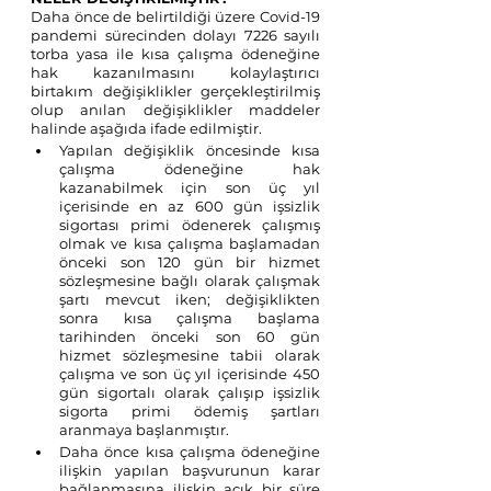
Daha önce de belirtildiği üzere Covid-19 
pandemi sürecinden dolayı 7226 sayılı 
torba yasa ile kısa çalışma ödeneğine 
hak kazanılmasını kolaylaştırıcı 
birtakım değişiklikler gerçekleştirilmiş 
olup anılan değişiklikler maddeler 
halinde aşağıda ifade edilmiştir. 
Yapılan değişiklik öncesinde kısa 
çalışma ödeneğine hak 
kazanabilmek için son üç yıl 
içerisinde en az 600 gün işsizlik 
sigortası primi ödenerek çalışmış 
olmak ve kısa çalışma başlamadan 
önceki son 120 gün bir hizmet 
sözleşmesine bağlı olarak çalışmak 
şartı mevcut iken; değişiklikten 
sonra kısa çalışma başlama 
tarihinden önceki son 60 gün 
hizmet sözleşmesine tabii olarak 
çalışma ve son üç yıl içerisinde 450 
gün sigortalı olarak çalışıp işsizlik 
sigorta primi ödemiş şartları 
aranmaya başlanmıştır.
Daha önce kısa çalışma ödeneğine 
ilişkin yapılan başvurunun karar 
bağlanmasına ilişkin açık bir süre 