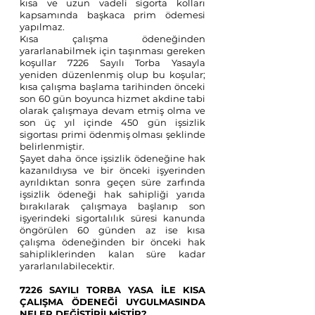
kısa ve uzun vadeli sigorta kolları 
kapsamında başkaca prim ödemesi 
yapılmaz.
Kısa çalışma ödeneğinden 
yararlanabilmek için taşınması gereken 
koşullar 7226 Sayılı Torba Yasayla 
yeniden düzenlenmiş olup bu koşular; 
kısa çalışma başlama tarihinden önceki 
son 60 gün boyunca hizmet akdine tabi 
olarak çalışmaya devam etmiş olma ve 
son üç yıl içinde 450 gün işsizlik 
sigortası primi ödenmiş olması şeklinde 
belirlenmiştir.
Şayet daha önce işsizlik ödeneğine hak 
kazanıldıysa ve bir önceki işyerinden 
ayrıldıktan sonra geçen süre zarfında 
işsizlik ödeneği hak sahipliği yarıda 
bırakılarak çalışmaya başlanıp son 
işyerindeki sigortalılık süresi kanunda 
öngörülen 60 günden az ise kısa 
çalışma ödeneğinden bir önceki hak 
sahipliklerinden kalan süre kadar 
yararlanılabilecektir.
7226 SAYILI TORBA YASA İLE KISA 
ÇALIŞMA ÖDENEĞİ UYGULMASINDA 
NELER DEĞİŞTİRİLMİŞTİR?