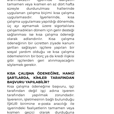
tamamen veya kısmen en az dört hafta 
süreyle durdurulması hallerinde 
uygulanan çalışma biçimi kısa çalışma 
uygulamasıdır. İşyerlerinde, kısa 
çalışma uygulaması yapıldığı dönemde, 
üç ayı aşmamak üzere sigortalılara 
çalışamadıkları dönem için gelir desteği 
sağlanması ise kısa çalışma ödeneği 
olarak adlandırılır. Kısa çalışma 
ödeneğinin bir ücretten ziyade kanuni 
şartları sağlayan işçilere yapılan bir 
sosyal yardım olduğu ve kısa çalışma 
ödemelerinin bir borç ya da kredi ilişkisi 
gibi işçilerden geri alınmayacağını 
söylemek gerekir.
KISA ÇALIŞMA ÖDENEĞİNE, HANGİ 
ŞARTLARDA, KİMLER TARAFINDAN 
BAŞVURU YAPILABİLİR?
Kısa çalışma ödeneğine başvuru, işçi 
tarafından değil işçi adına işveren 
tarafından yapılmak zorundadır. 
İşverenin, işletmesinin bağlı bulunduğu 
İŞKUR birimine e-posta aracılığı ile 
işyerindeki faaliyetlerin tamamen veya 
kısmen geçici olarak durduğuna 