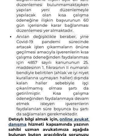
düzenlemesi bulunmamaktayken 
yapılan yeni düzenlemeyle 
yapılacak olan kısa çalışma 
ödeneğine ilişkin başvurunun 60 
gün içerisinde karar bağlanması 
düzenlemesi yer almaktadır.
Anılan değişiklikle beraber, yine 
Covid-19 pandemi sürecinde 
artacak işten çıkarmaların önüne 
geçilmesi amacıyla işverenlerin kısa 
çalışma ödeneğinden faydalanması 
için 4857 sayılı kanununun 25. 
maddesinin 1. fıkrasının II numaralı 
bendiyle belirtilen (ahlak ve iyi niyet 
kurallarına uymayan haller) dışında 
kalan haller sebebiyle işçi 
çıkarılmamış olması şartı da 
getirilmiştir. Kısa çalışma 
ödeneğinden faydalanmaya devam 
etmek isteyen işverenlerin 
faydalanılan süre boyunca bu şartı 
da sağlamaları gerekmektedir.
Detaylı bilgi almak için, 
online avukat 
danışma
 hizmeti kapsamında yazının 
sahibi uzman avukatımıza aşağıda 
bulunan buton aracılığıyla sorunuzu 