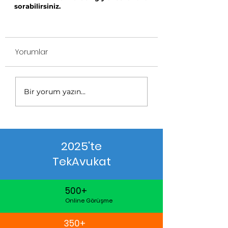
sorabilirsiniz.
Yorumlar
Bir yorum yazın...
2025'te
TekAvukat
500+
Online Görüşme
350+