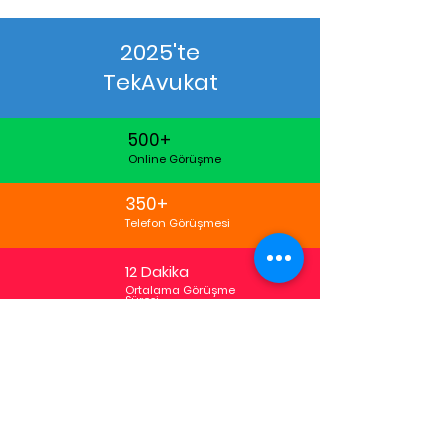
2025'te
TekAvukat
500+
Online Görüşme
350+
Telefon Görüşmesi
12 Dakika
Ortalama Görüşme
Süresi
TekAvukat Kullanıcı Yorumları