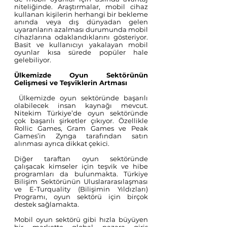
niteliğinde. Araştırmalar, mobil cihaz 
kullanan kişilerin herhangi bir bekleme 
anında veya dış dünyadan gelen 
uyaranların azalması durumunda mobil 
cihazlarına odaklandıklarını gösteriyor. 
Basit ve kullanıcıyı yakalayan mobil 
oyunlar kısa sürede popüler hale 
gelebiliyor.
Ülkemizde Oyun Sektörünün 
Gelişmesi ve Teşviklerin Artması 
 Ülkemizde oyun sektöründe başarılı 
olabilecek insan kaynağı mevcut. 
Nitekim Türkiye’de oyun sektöründe 
çok başarılı şirketler çıkıyor. Özellikle 
Rollic Games, Gram Games ve Peak 
Games’in Zynga tarafından satın 
alınması ayrıca dikkat çekici. 
Diğer taraftan oyun sektöründe 
çalışacak kimseler için teşvik ve hibe 
programları da bulunmakta. Türkiye 
Bilişim Sektörünün Uluslararasılaşması 
ve E-Turquality (Bilişimin Yıldızları) 
Programı, oyun sektörü için birçok 
destek sağlamakta.
Mobil oyun sektörü gibi hızla büyüyen 