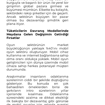
kurguyla ve başarılı bir ürün ile yerel bir 
girişimin global pazara girmesi ve 
büyümesi mümkün. Elbette bu kolaylık, 
sektördeki rakip şirketler için de geçerli. 
Ancak sektörün büyüyen bir pazar 
olması bu dezavantajı şimdilik geri 
plana itiyor.
Tüketicilerin Davranış Modellerinde 
Meydana Gelen Değişimin Getirdiği 
Fırsatlar
Oyun sektörünün market 
büyüklüğünün yaklaşık %40’ını mobil 
oyun sektörü oluşturuyor. Mobil cihaz 
kullanma ve internet bağlantısına sahip 
olma oranı oldukça yüksek. Mobil oyun 
geliştiricileri için dünya üzerinde mobil 
cihaza sahip herkes potansiyel müşteri 
durumunda.  
Araştırmalar insanların odaklanma 
sürelerinin ciddi bir şekilde düştüğünü 
gösteriyor. Bu konuda en çok 
bahsedilen örneklerden birisi de 
şarkıların intro sürelerinin yıllar 
içerisinde kısalması. Odaklanma 
süresindeki azalma ve dikkat eksikliği 
ilk bakışta bir dezavantaj gibi görünse 
de mobil oyunlar için aslında avantaj 