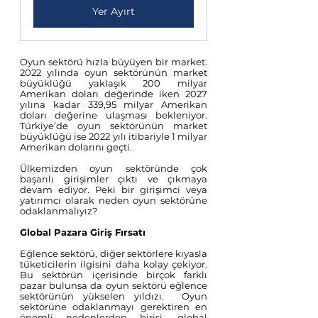
Yer Ayırt
Oyun sektörü hızla büyüyen bir market. 
2022 yılında oyun sektörünün market 
büyüklüğü yaklaşık 200 milyar 
Amerikan doları değerinde iken 2027 
yılına kadar 339,95 milyar Amerikan 
doları değerine ulaşması bekleniyor. 
Türkiye’de oyun sektörünün market 
büyüklüğü ise 2022 yılı itibariyle 1 milyar 
Amerikan dolarını geçti. 
Ülkemizden oyun sektöründe çok 
başarılı girişimler çıktı ve çıkmaya 
devam ediyor. Peki bir girişimci veya 
yatırımcı olarak neden oyun sektörüne 
odaklanmalıyız?
Global Pazara Giriş Fırsatı
Eğlence sektörü, diğer sektörlere kıyasla 
tüketicilerin ilgisini daha kolay çekiyor. 
Bu sektörün içerisinde birçok farklı 
pazar bulunsa da oyun sektörü eğlence 
sektörünün yükselen yıldızı.  Oyun 
sektörüne odaklanmayı gerektiren en 
önemli nedenlerden birisi, global 