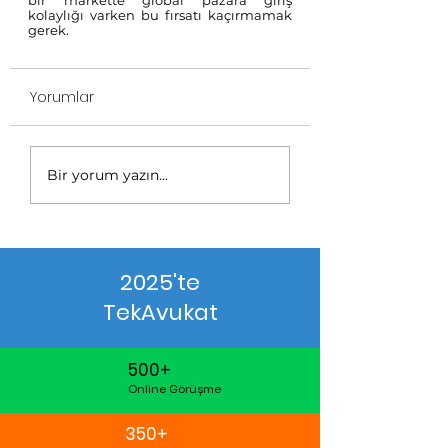
bir markette global pazara giriş 
kolaylığı varken bu fırsatı kaçırmamak 
gerek.
Yorumlar
Bir yorum yazın...
2025'te
TekAvukat
500+
Online Görüşme
350+