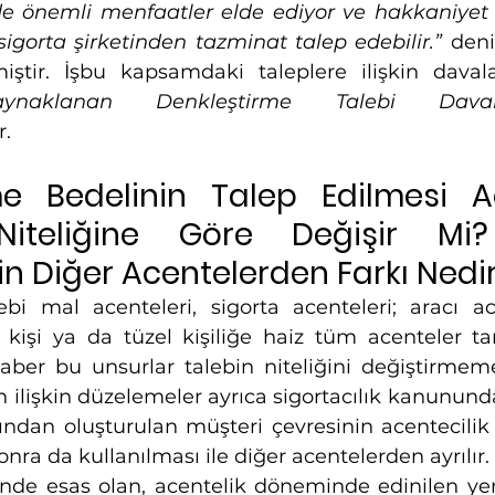
e önemli menfaatler elde ediyor ve hakkaniyet ge
sigorta şirketinden tazminat talep edebilir.” 
deni
iştir. İşbu kapsamdaki taleplere ilişkin daval
Kaynaklanan Denkleştirme Talebi Dava
r.
me Bedelinin Talep Edilmesi Ace
n Niteliğine Göre Değişir Mi?
in Diğer Acentelerden Farkı Nedi
bi mal acenteleri, sigorta acenteleri; aracı ace
 kişi ya da tüzel kişiliğe haiz tüm acenteler ta
aber bu unsurlar talebin niteliğini değiştirmeme
in ilişkin düzelemeler ayrıca sigortacılık kanunun
fından oluşturulan müşteri çevresinin acentecilik
ra da kullanılması ile diğer acentelerden ayrılır.
inde esas olan, acentelik döneminde edinilen yen