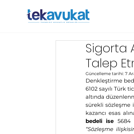
Sigorta 
Talep Et
Güncelleme tarihi:
7 Ar
Denkleştirme bede
6102 sayılı Türk t
altında düzenlenmi
sürekli sözleşme 
kazancı esas alın
bedeli ise
“Sözleşme ilişkis