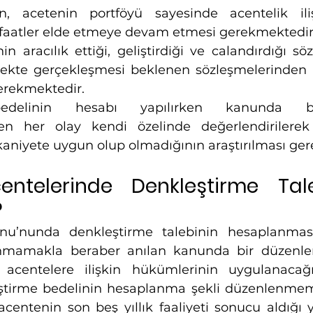
in, acetenin portföyü sayesinde acentelik ilişk
aatler elde etmeye devam etmesi gerekmektedir
in aracılık ettiği, geliştirdiği ve calandırdığı sö
cekte gerçekleşmesi beklenen sözleşmelerinden k
erekmektedir.
edelinin hesabı yapılırken kanunda beli
en her olay kendi özelinde değerlendirilerek 
aniyete uygun olup olmadığının araştırılması ge
entelerinde Denkleştirme Tale
?
unu’nunda denkleştirme talebinin hesaplanmasın
mamakla beraber anılan kanunda bir düzenle
acentelere ilişkin hükümlerinin uygulanacağı be
ştirme bedelinin hesaplanma şekli düzenlenmem
acentenin son beş yıllık faaliyeti sonucu aldığı y