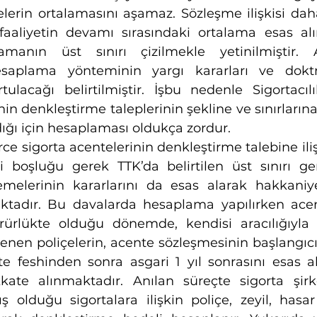
erin ortalamasını aşamaz. Sözleşme ilişkisi daha
aaliyetin devamı sırasındaki ortalama esas alın
lamanın üst sınırı çizilmekle yetinilmiştir. 
esaplama yönteminin yargı kararları ve doktri
ulacağı belirtilmiştir. İşbu nedenle Sigortacı
in denkleştirme taleplerinin şekline ve sınırlarına i
ğı için hesaplaması oldukça zordur.
e sigorta acentelerinin denkleştirme talebine iliş
boşluğu gerek TTK’da belirtilen üst sınırı ge
elerinin kararlarını da esas alarak hakkaniye
ktadır. Bu davalarda hesaplama yapılırken acen
ürlükte olduğu dönemde, kendisi aracılığıyla si
nen poliçelerin, acente sözleşmesinin başlangıcını
e feshinden sonra asgari 1 yıl sonrasını esas al
kkate alınmaktadır. Anılan süreçte sigorta şirke
ş olduğu sigortalara ilişkin poliçe, zeyil, hasar 