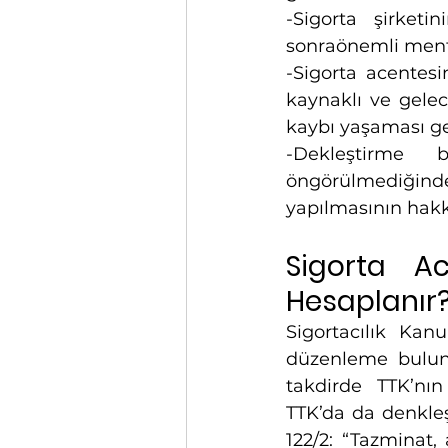
-Sigorta şirketin
sonraönemli menf
-Sigorta acentesin
kaynaklı ve gele
kaybı yaşaması g
-Dekleştirme b
öngörülmediğind
yapılmasının hakk
Sigorta Ac
Hesaplanır
Sigortacılık Kan
düzenleme bulun
takdirde TTK’nın 
TTK’da da denkle
122/2: “Tazminat, 