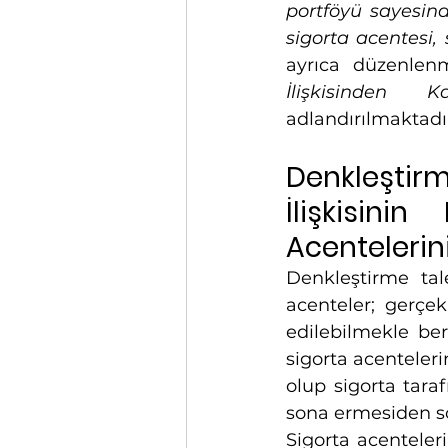
portföyü sayesind
sigorta acentesi, 
ayrıca düzenlenm
İlişkisinden 
adlandırılmaktadı
Denkleştir
İlişkisini
Acentelerin
Denkleştirme tale
acenteler; gerçek
edilebilmekle ber
sigorta acenteler
olup sigorta tara
sona ermesiden son
Sigorta acenteler