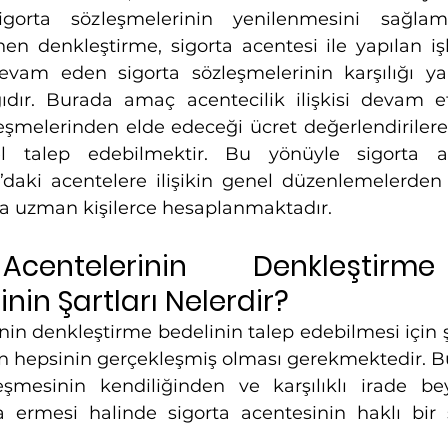
rta sözleşmelerinin yenilenmesini sağlamak
en denkleştirme, sigorta acentesi ile yapılan iş
vam eden sigorta sözleşmelerinin karşılığı yan
ğıdır. Burada amaç acentecilik ilişkisi devam e
eşmelerinden elde edeceği ücret değerlendirilere
 talep edebilmektir. Bu yönüyle sigorta ace
daki acentelere ilişikin genel düzenlemelerden 
a uzman kişilerce hesaplanmaktadır.
Acentelerinin Denkleştirm
nin Şartları Nelerdir?
nin denkleştirme bedelinin talep edebilmesi için ş
rın hepsinin gerçekleşmiş olması gerekmektedir. Bu
eşmesinin kendiliğinden ve karşılıklı irade bey
 ermesi halinde sigorta acentesinin haklı bir 