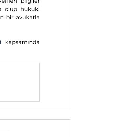
ilen bilgiler 
ş olup hukuki 
bir avukatla 
i
 kapsamında 