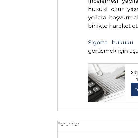
incelemesi yapıla
hukuki okur yaza
yollara başvurma
birlikte hareket e
Sigorta hukuku 
görüşmek için aşağ
Si
Y
Yorumlar