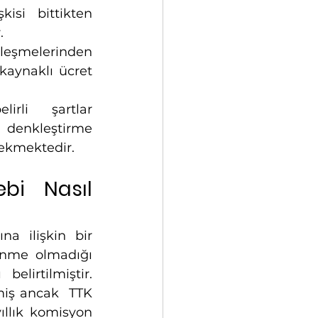
isi bittikten 
.
zleşmelerinden 
aynaklı ücret 
rli şartlar 
denkleştirme 
rekmektedir.
bi Nasıl 
a ilişkin bir 
nme olmadığı 
lirtilmiştir. 
iş ancak  TTK 
ıllık komisyon 