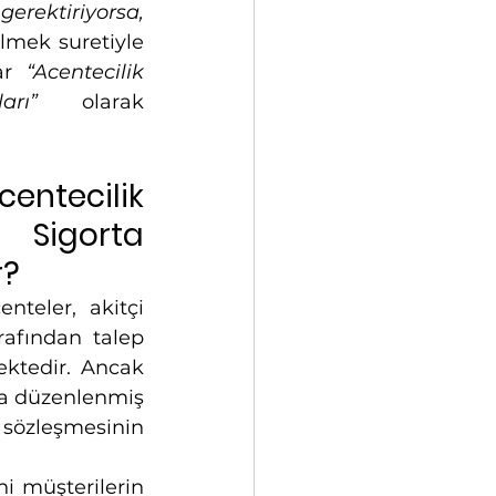
rektiriyorsa, 
lmek suretiyle 
ar 
“Acentecilik 
ları” 
olarak 
ntecilik 
 Sigorta 
r?
nteler, akitçi 
rafından talep 
ktedir. Ancak 
da düzenlenmiş 
 sözleşmesinin 
i müşterilerin 