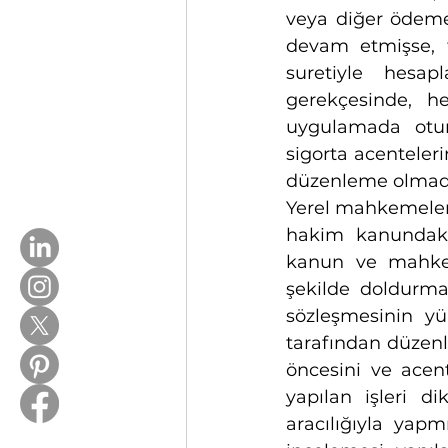
veya diğer ödemel
devam etmişse, f
suretiyle hesap
gerekçesinde, h
uygulamada oturt
sigorta acentelerin
düzenleme olmadı
Yerel mahkemelerc
hakim kanundaki 
kanun ve mahkem
şekilde doldurma
sözleşmesinin yür
tarafından düzenle
öncesini ve acent
yapılan işleri di
aracılığıyla yapmı