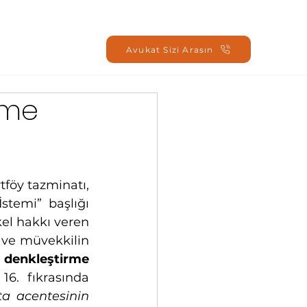
Oturum Aç
Avukat Sizi Arasın
rme
öy tazminatı,  
temi”  başlığı 
kel hakkı veren 
 ve müvekkilin 
 denkleştirme 
 5684 Sayılı Sigortacılık Kanunu’nun 23. maddesinin 16. fıkrasında 
ta acentesinin 