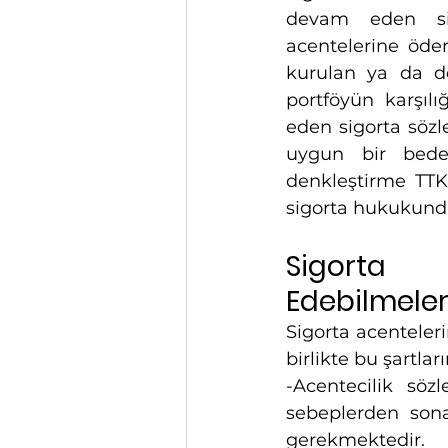
devam eden sigo
acentelerine öden
kurulan ya da de
portföyün karşılı
eden sigorta sözl
uygun bir bedel
denkleştirme TTK’
sigorta hukukund
Sigorta 
Edebilmeleri
Sigorta acenteleri
birlikte bu şartla
-Acentecilik sözl
sebeplerden sona
gerekmektedir.