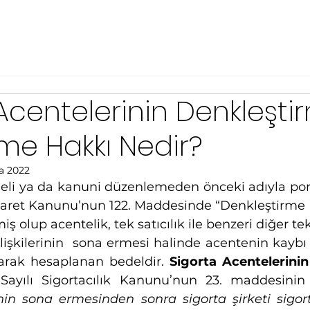
Acentelerinin Denkleşti
me Hakkı Nedir?
a 2022
li ya da kanuni düzenlemeden önceki adıyla portf
icaret Kanunu’nun 122. Maddesinde “Denkleştirme İs
ş olup acentelik, tek satıcılık ile benzeri diğer te
ilişkilerinin  sona ermesi halinde acentenin kaybı
arak hesaplanan bedeldir. 
Sigorta Acentelerinin
inin sona ermesinden sonra sigorta şirketi sigor