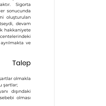
tır. Sigorta 
ler sonucunda 
i oluşturulan 
tseydi, devam 
k hakkaniyete 
ntelerindeki 
ayrılmakta ve 
e Talep 
artlar olmakla 
 şartlar;
anı dışındaki 
sebebi olması 