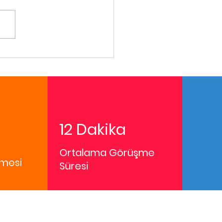
12 Dakika
Ortalama Görüşme
mesi
Süresi