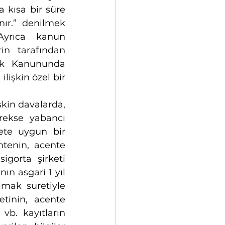
 kısa bir süre 
ır.” denilmek 
Ayrıca kanun 
n tarafından 
lık Kanununda 
lişkin özel bir 
kin davalarda, 
rekse yabancı 
te uygun bir 
tenin, acente 
gorta şirketi 
n asgari 1 yıl 
mak suretiyle 
tinin, acente 
vb. kayıtların 