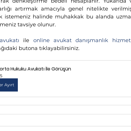
rak denkleştirme bedeli hesaplanır. Yukarıda ver
rlığı artırmak amacıyla genel nitelikte verilmi
k istemeniz halinde muhakkak bu alanda uzman 
tmeniz tavsiye olunur.
avukatı
 ile 
online avukat danışmanlık hizmet
ıdaki butona tıklayabilirsiniz.
gorta Hukuku Avukatı İle Görüşün
15
er Ayırt