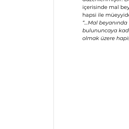
içerisinde mal b
hapsi ile müeyyide
“…Mal beyanında b
bulununcaya kada
olmak üzere hapis