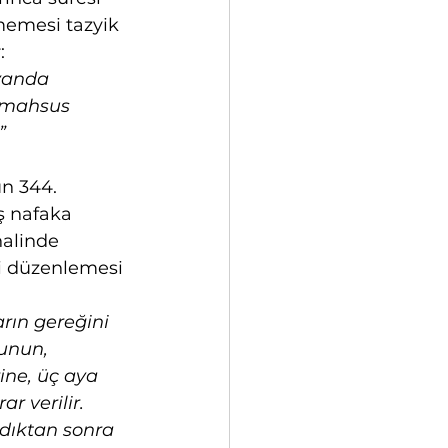
emesi tazyik 
:
yanda 
 mahsus 
”
un 344. 
ş nafaka 
alinde 
i düzenlemesi 
rın gereğini 
unun, 
ine, üç aya 
r verilir. 
dıktan sonra 