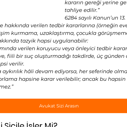
kararın gereği yerine geti
tahliye edilir.”
6284 sayılı Kanun’un 13.
e hakkında verilen tedbir kararlarına (örneğin ev
işim kurmama, uzaklaştırma, çocukla görüşmeme)
akkında tazyik hapsi uygulanabilir:
nda verilen koruyucu veya önleyici tedbir kararl
e, fiili bir suç oluşturmadığı takdirde, üç günden
i verilir.
a aykırılık hâli devam ediyorsa, her seferinde olm
rlama hapsine karar verilebilir; ancak bu hapsin 
mez.”
Avukat Sizi Arasın
 Sicile İşler Mi?