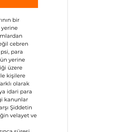
nın bir 
yerine 
ımlardan 
eğil cebren 
psi, para 
ün yerine 
ği üzere 
 kişilere 
arklı olarak 
a idari para 
i kanunlar 
rşı Şiddetin 
in velayet ve 
ınca süresi 