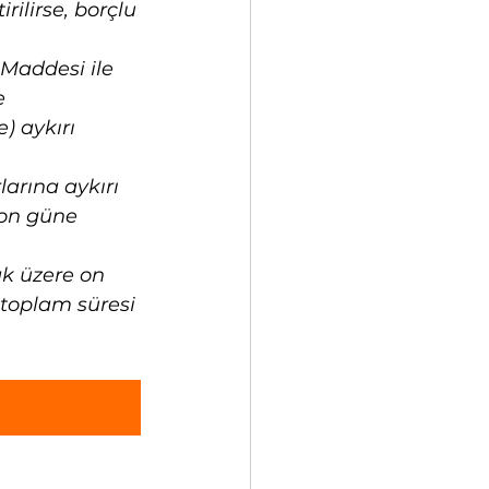
rilirse, borçlu 
 Maddesi ile 
e 
 aykırı 
arına aykırı 
 on güne 
ak üzere on 
toplam süresi 