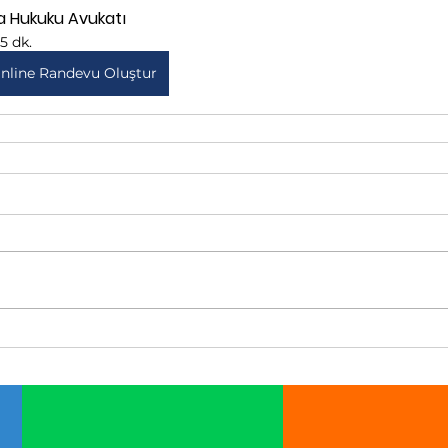
ra Hukuku Avukatı
15 dk.
nline Randevu Oluştur