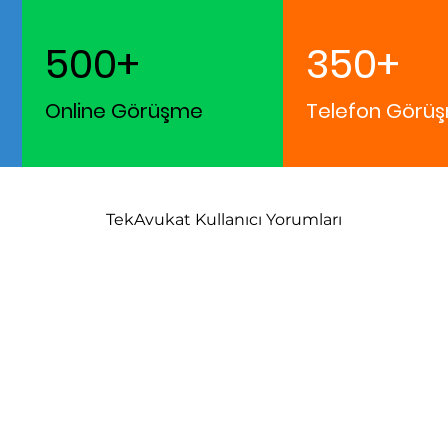
500+
350+
Online Görüşme
Telefon Görüş
TekAvukat Kullanıcı Yorumları