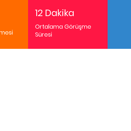
12 Dakika
Ortalama Görüşme
mesi
Süresi