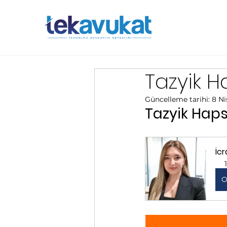
Tazyik H
Güncelleme tarihi:
8 Ni
Tazyik Haps
İc
O