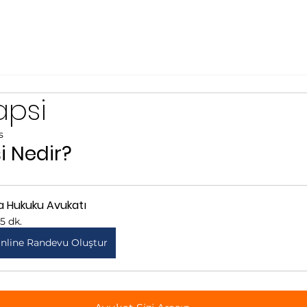
apsi
s
i Nedir?
ra Hukuku Avukatı
15 dk.
nline Randevu Oluştur