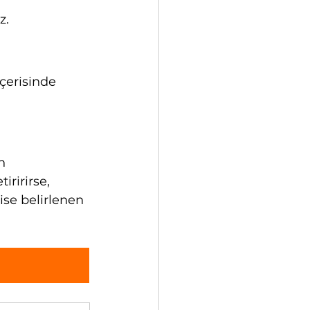
z. 
erisinde 
n 
ririrse, 
ise belirlenen 