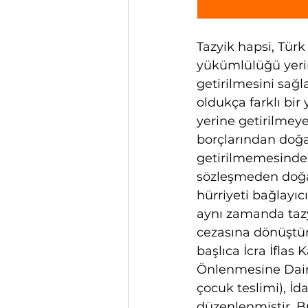
Tazyik hapsi, Tür
yükümlülüğü yerin
getirilmesini sağ
oldukça farklı bi
yerine getirilmeye 
borçlarından doğa
getirilmemesinden
sözleşmeden doğan
hürriyeti bağlayıc
aynı zamanda tazy
cezasına dönüştür
başlıca İcra İflas
Önlenmesine Dair
çocuk teslimi), İd
düzenlenmiştir. B