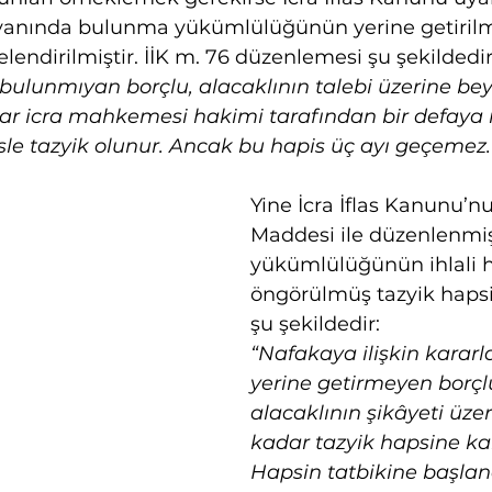
eyanında bulunma yükümlülüğünün yerine getirilm
lendirilmiştir. İİK m. 76 düzenlemesi şu şekildedir
ulunmıyan borçlu, alacaklının talebi üzerine be
r icra mahkemesi hakimi tarafından bir defaya
le tazyik olunur. Ancak bu hapis üç ayı geçemez.
Yine İcra İflas Kanunu’n
Maddesi ile düzenlenmi
yükümlülüğünün ihlali h
öngörülmüş tazyik haps
şu şekildedir:
“Nafakaya ilişkin kararla
yerine getirmeyen borçl
alacaklının şikâyeti üzer
kadar tazyik hapsine kara
Hapsin tatbikine başlan