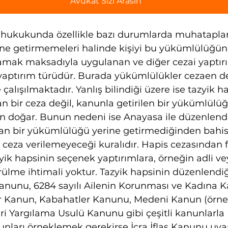
Avukat Sizi Arasın
k hukukunda özellikle bazı durumlarda muhatapları
e getirmemeleri halinde kişiyi bu yükümlülüğün 
lamak maksadıyla uygulanan ve diğer cezai yaptır
r yaptırım türüdür. Burada yükümlülükler cezaen d
çalışılmaktadır. Yanlış bilindiği üzere ise tazyik ha
n bir ceza değil, kanunla getirilen bir yükümlülüğ
 doğar. Bunun nedeni ise Anayasa ile düzenlendi
 bir yükümlülüğü yerine getirmediğinden bahisle
ı ceza verilemeyeceği kuralıdır. Hapis cezasından f
ik hapsinin seçenek yaptırımlara, örneğin adli vey
ülme ihtimali yoktur. Tazyik hapsinin düzenlendiğ
 Kanunu, 6284 sayılı Ailenin Korunması ve Kadına Ka
 Kanun, Kabahatler Kanunu, Medeni Kanun (örneğ
ari Yargılama Usulü Kanunu gibi çeşitli kanunlarla 
unları örneklemek gerekirse İcra İflas Kanunu uyar