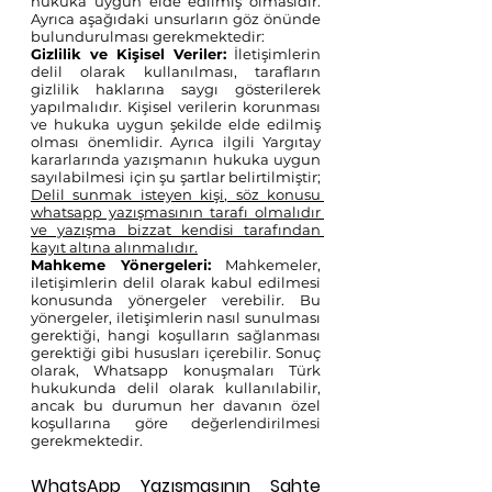
hukuka uygun elde edilmiş olmasıdır. 
Ayrıca aşağıdaki unsurların göz önünde 
bulundurulması gerekmektedir:
Gizlilik ve Kişisel Veriler:
 İletişimlerin 
delil olarak kullanılması, tarafların 
gizlilik haklarına saygı gösterilerek 
yapılmalıdır. Kişisel verilerin korunması 
ve hukuka uygun şekilde elde edilmiş 
olması önemlidir. Ayrıca ilgili Yargıtay 
kararlarında yazışmanın hukuka uygun 
sayılabilmesi için şu şartlar belirtilmiştir; 
Delil sunmak isteyen kişi, söz konusu 
whatsapp yazışmasının tarafı olmalıdır 
ve yazışma bizzat kendisi tarafından 
kayıt altına alınmalıdır.
Mahkeme Yönergeleri:
 Mahkemeler, 
iletişimlerin delil olarak kabul edilmesi 
konusunda yönergeler verebilir. Bu 
yönergeler, iletişimlerin nasıl sunulması 
gerektiği, hangi koşulların sağlanması 
gerektiği gibi hususları içerebilir. Sonuç 
olarak, Whatsapp konuşmaları Türk 
hukukunda delil olarak kullanılabilir, 
ancak bu durumun her davanın özel 
koşullarına göre değerlendirilmesi 
gerekmektedir.
WhatsApp Yazışmasının Sahte 