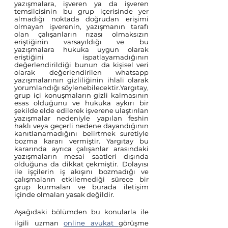
yazışmalara, işveren ya da işveren 
temsilcisinin bu grup içerisinde yer 
almadığı noktada doğrudan erişimi 
olmayan işverenin, yazışmanın tarafı 
olan çalışanların rızası olmaksızın 
eriştiğinin varsayıldığı ve bu 
yazışmalara hukuka uygun olarak 
eriştiğini ispatlayamadığının 
değerlendirildiği
bunun da kişisel veri 
olarak değerlendirilen whatsapp 
yazışmalarının gizliliğinin ihlali olarak 
yorumlandığı söylenebilecektir.Yargıtay, 
grup içi konuşmaların gizli kalmasının 
esas olduğunu ve hukuka aykırı bir 
şekilde elde edilerek işverene ulaştırılan 
yazışmalar nedeniyle
yapılan feshin 
haklı veya geçerli nedene dayandığının 
kanıtlanamadığını belirtmek suretiyle 
bozma kararı vermiştir. Yargıtay bu 
kararında ayrıca çalışanlar arasındaki 
yazışmaların mesai saatleri dışında 
olduğuna da dikkat çekmiştir.
Dolayısı 
ile işçilerin iş akışını bozmadığı ve 
çalışmaların etkilemediği sürece bir 
grup kurmaları ve burada iletişim 
içinde olmaları yasak değildir
. 
Aşağıdaki bölümden bu konularla ile 
ilgili uzman 
online avukat 
görüşme 