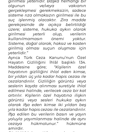
girilmesi yeterlidir. Başka herhangi bir 
olgunun ve/veya vakıanın 
gerçekleşmesi gerekmeksizin, sadece 
sisteme rıza olmaksızın girilmesi ile bu 
suç işlenmiş olacaktır. Zira madde 
gerekçesinde de açıkça belirtildiği 
üzere; sisteme, hukuka aykırı olarak 
girilmesi yeterli olup, verilerin 
kullanılmamasın önemi yoktur. 
Sisteme, doğal olarak, haksız ve kasten 
girilmiş olması suçun oluşması için 
yeterlidir.”
Ayrıca Türk Ceza Kanunu’nun Özel 
Hayatın Gizliliğini İhlâl başlıklı 134. 
Maddesine göre; 
“Kişilerin özel 
hayatının gizliliğini ihlal eden kimse, 
bir yıldan üç yıla kadar hapis cezası ile 
cezalandırılır. Gizliliğin görüntü veya 
seslerin kayda alınması suretiyle ihlal 
edilmesi halinde, verilecek ceza bir kat 
artırılır. Kişilerin özel hayatına ilişkin 
görüntü veya sesleri hukuka aykırı 
olarak ifşa eden kimse iki yıldan beş 
yıla kadar hapis cezası ile cezalandırılır. 
İfşa edilen bu verilerin basın ve yayın 
yoluyla yayımlanması halinde de aynı 
cezaya hükmolunur.”
 hükmüne 
amirdir.