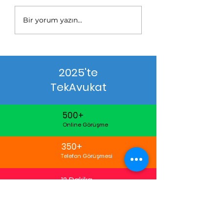
Bir yorum yazın...
2025'te
TekAvukat
500+
Online Görüşme
350+
Telefon Görüşmesi
12 Dakika
Ortalama Görüşme
Süresi