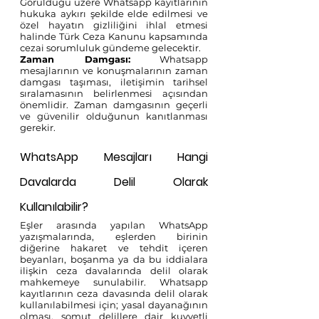
Görüldüğü üzere Whatsapp kayıtlarının 
hukuka aykırı şekilde elde edilmesi ve 
özel hayatın gizliliğini ihlal etmesi 
halinde Türk Ceza Kanunu kapsamında 
cezai sorumluluk gündeme gelecektir.
Zaman Damgası:
 Whatsapp 
mesajlarının ve konuşmalarının zaman 
damgası taşıması, iletişimin tarihsel 
sıralamasının belirlenmesi açısından 
önemlidir. Zaman damgasının geçerli 
ve güvenilir olduğunun kanıtlanması 
gerekir.
WhatsApp Mesajları Hangi 
Davalarda Delil Olarak 
Kullanılabilir?
Eşler arasında yapılan WhatsApp 
yazışmalarında, eşlerden birinin 
diğerine hakaret ve tehdit içeren 
beyanları, boşanma ya da bu iddialara 
ilişkin ceza davalarında delil olarak 
mahkemeye sunulabilir.
Whatsapp 
kayıtlarının ceza davasında delil olarak 
kullanılabilmesi için; yasal dayanağının 
olması, somut delillere dair kuvvetli 