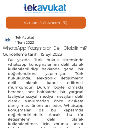
Avukat Sizi Arasın
Tek Avukat
1 Tem 2023
WhatsApp Yazışmaları Delil Olabilir mi?
Güncelleme tarihi:
15 Eyl 2023
Bu yazıda, Türk hukuk sisteminde 
whatsapp konuşmalarının delil olarak 
kullanılabilirliği hakkında genel bir 
değerlendirme yapılmıştır. Türk 
hukukunda, elektronik iletişimlerin 
delil olarak kabul edilmesi 
mümkündür. Durum böyle olmakla 
beraber, her halükarda bir yargısal 
faaliyete sosyal medya mesajları delil 
olarak sunulmadan önce avukata 
danışılması önem arz eder. Whatsapp 
konuşmaları da bu kapsamda 
değerlendirilebilir. Ancak, bu tür 
iletişimlerin delil olarak 
kullanılabilmesi için zorunlu unsur 