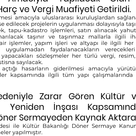
arç ve Vergi Muafiyeti Getirildi. 
lmesi amacıyla uluslararası kuruluşlardan sağlan
se edilecek projelerin uygulanması dolayısıyla taş
ek, tapu-kadastro işlemleri, satın alınacak yahu
rılacak taşınır ve taşınmaz mallarla ilgili iha
 işlemler, yapım işleri ve altyapı ile ilgili her 
 uygulamadan faydalanacakların verecekler
apacakları sözleşmeler her türlü vergi, resim, 
stisna sayılacak. 
açtığı hasarların giderilmesi amacıyla yürütü
eler kapsamında ilgili tüm yapı çalışmalarında 
eniyle Zarar Gören Kültür v
nın Yeniden İnşası Kapsamınd
Döner Sermayeden Kaynak Aktara
esi ile Kültür Bakanlığı Döner Sermaye Kanu
er yapılmıştır.