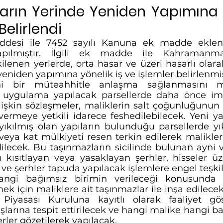
ların Yerinde Yeniden Yapımına Y
Belirlendi
desi ile 7452 sayılı Kanuna ek madde eklenm
pılmıştır. İlgili ek madde ile Kahramanma
lenen yerlerde, orta hasar ve üzeri hasarlı olarak
yeniden yapımına yönelik iş ve işlemler belirlenmiş
i bir müteahhitle anlaşma sağlanmasını 
n uygulama yapılacak parsellerde daha önce im
lişkin sözleşmeler, maliklerin salt çoğunluğunun 
vermeye yetkili idarece feshedilebilecek. Yeni ya
ıkılmış olan yapıların bulunduğu parsellerde yık
kı veya kat mülkiyeti resen terkin edilerek malikler
dilecek. Bu taşınmazların sicilinde bulunan ayni v
ı kısıtlayan veya yasaklayan şerhler, hisseler ü
ve şerhler tapuda yapılacak işlemlere engel teşk
ngi bağımsız birimin verileceği konusunda y
k için maliklere ait taşınmazlar ile inşa edilecek 
iyasası Kuruluna kayıtlı olarak faaliyet göst
larına tespit ettirilecek ve hangi malike hangi ba
rler gözetilerek yapılacak.