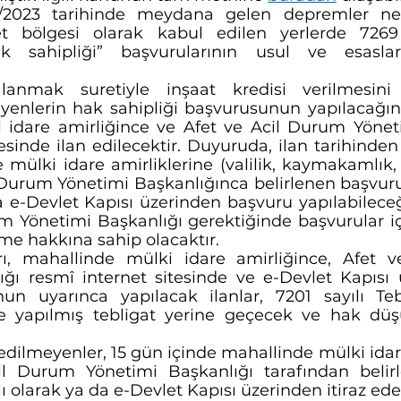
/2023 tarihinde meydana gelen depremler ned
et bölgesi olarak kabul edilen yerlerde 7269 
 sahipliği” başvurularının usul ve esaslar
anmak suretiyle inşaat kredisi verilmesin
teyenlerin hak sahipliği başvurusunun yapılacağın
 idare amirliğince ve Afet ve Acil Durum Yöneti
esinde ilan edilecektir. Duyuruda, ilan tarihinden i
mülki idare amirliklerine (valilik, kaymakamlık, il
 Durum Yönetimi Başkanlığınca belirlenen başvuru
da e-Devlet Kapısı üzerinden başvuru yapılabileceğ
m Yönetimi Başkanlığı gerektiğinde başvurular içi
lme hakkına sahip olacaktır.
ı, mahallinde mülki idare amirliğince, Afet v
ğı resmî internet sitesinde ve e-Devlet Kapısı ü
un uyarınca yapılacak ilanlar, 7201 sayılı Te
 yapılmış tebligat yerine geçecek ve hak düşü
edilmeyenler, 15 gün içinde mahallinde mülki idare
l Durum Yönetimi Başkanlığı tarafından belirl
ı olarak ya da e-Devlet Kapısı üzerinden itiraz ede