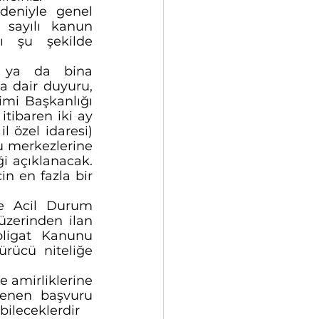
eniyle genel 
sayılı kanun 
ı şu şekilde 
i ya da bina 
a dair duyuru, 
mi Başkanlığı 
tibaren iki ay 
 özel idaresi) 
 merkezlerine 
i açıklanacak. 
n en fazla bir 
e Acil Durum 
zerinden ilan 
bligat Kanunu 
rücü niteliğe 
 amirliklerine 
enen başvuru 
bileceklerdir