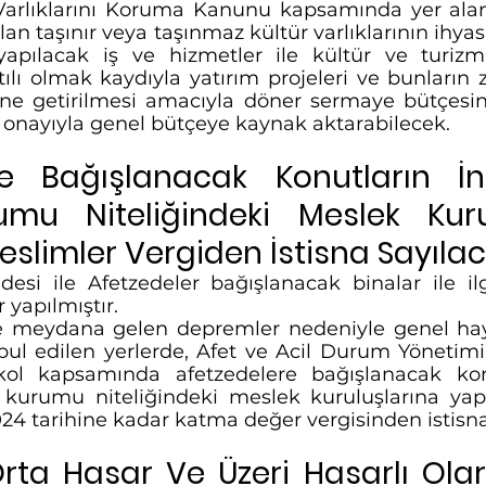
Varlıklarını Koruma Kanunu kapsamında yer alan 
lan taşınır veya taşınmaz kültür varlıklarının ihyas
apılacak iş ve hizmetler ile kültür ve turizm y
lı olmak kaydıyla yatırım projeleri ve bunların z
ine getirilmesi amacıyla döner sermaye bütçesin
onayıyla genel bütçeye kaynak aktarabilecek.
re Bağışlanacak Konutların İnş
u Niteliğindeki Meslek Kurul
eslimler Vergiden İstisna Sayılac
i ile Afetzedeler bağışlanacak binalar ile ilgil
yapılmıştır. 
e meydana gelen depremler nedeniyle genel hayat
bul edilen yerlerde, Afet ve Acil Durum Yönetimi 
ol kapsamında afetzedelere bağışlanacak konut
 kurumu niteliğindeki meslek kuruluşlarına yapı
024 tarihine kadar katma değer vergisinden istisna 
rta Hasar Ve Üzeri Hasarlı Olar