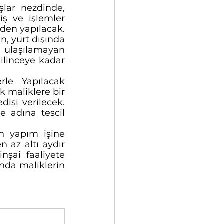
lar nezdinde, 
 ve işlemler 
den yapılacak. 
, yurt dışında 
 ulaşılamayan 
ilinceye kadar 
le Yapılacak 
 maliklere bir 
isi verilecek. 
 adına tescil 
n yapım işine 
 az altı aydır 
şai faaliyete 
nda maliklerin 