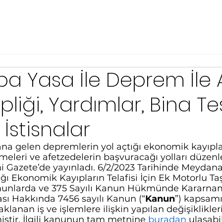
ba Yasa İle Deprem İle A
liği, Yardımlar, Bina Te
 İstisnalar
 gelen depremlerin yol açtığı ekonomik kayıpları
emeleri ve afetzedelerin başvuracağı yolları düzen
i Gazete’de yayınladı. 6/2/2023 Tarihinde Meydan
ı Ekonomik Kayıpların Telafisi İçin Ek Motorlu Taşı
Kanunlarda ve 375 Sayılı Kanun Hükmünde Kararna
ası Hakkında 7456 sayılı Kanun (“
Kanun
”) kapsam
nan iş ve işlemlere ilişkin yapılan değişiklikler
iştir. İlgili kanunun tam metnine 
buradan
 ulaşabil