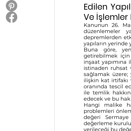
Edilen Yapı
Ve İşlemler 
Kanunun 26. Mad
düzenlemeler ya
depremlerden etki
yapıların yerinde 
Buna göre, yen
getirebilmek içi
inşaat yapımına i
istinaden ruhsat 
sağlamak üzere; y
ilişkin kat irtifa
oranında tescil e
ile temlik hakkın
edecek ve bu hak 
Hangi malike ha
problemleri önleme
değeri Sermaye P
değerleme kuruluş
verileceği bu değe