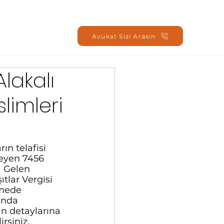
Oturum Aç
Avukat Sizi Arasın
lakalı
slimleri
n telafisi 
leyen 7456 
a Gelen 
tlar Vergisi 
mede 
ında 
in detaylarına 
irsiniz. 