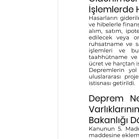
İşlemlerde H
Hasarların gideri
ve hibelerle finan
alım, satım, ipot
edilecek veya ona
ruhsatname ve sair
işlemleri ve bu
taahhütname ve y
ücret ve harçtan i
Depremlerin yol 
uluslararası proj
istisnası getirildi. 
Deprem Ned
Varlıkları
Bakanlığı 
Kanunun 5. Madd
maddesine eklemel