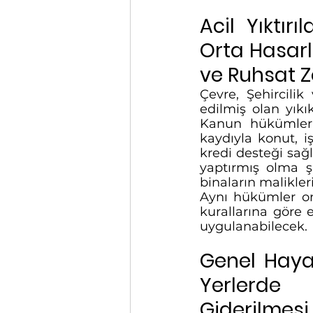
Acil Yıktır
Orta Hasarl
ve Ruhsat Zo
Çevre, Şehircilik
edilmiş olan yıkık
Kanun hükümleri
kaydıyla konut, iş
kredi desteği sağ
yaptırmış olma ş
binaların malikler
Aynı hükümler ort
kurallarına göre el
uygulanabilecek. 
Genel Hayat
Yerlerde 
Giderilme