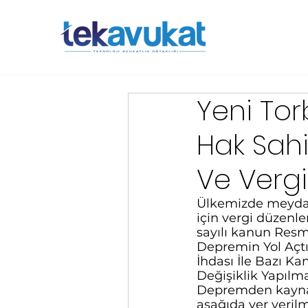
Yeni Tor
Hak Sahip
Ve Vergi
Ülkemizde meydana
için vergi düzenl
sayılı kanun Resm
Depremin Yol Açtığ
İhdası İle Bazı 
Değişiklik Yapılm
Depremden kaynakla
aşağıda yer verilm