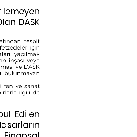
rilemeyen 
Olan DASK 
afından tespit 
etzedeler için 
arı yapılmak 
ın inşası veya 
olması ve DASK 
dı bulunmayan 
i fen ve sanat 
larla ilgili de 
ul Edilen 
arların 
inansal 