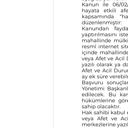
Kanun ile 06/02
hayata etkili af
kapsamında “hak
düzenlenmiştir:
Kanundan faydal
yaptırılmasını is
mahallinde mülki
resmî internet sit
içinde mahallinde 
veya Afet ve Acil
yazılı olarak ya 
Afet ve Acil Duru
ay ek süre verebi
Başvuru sonuçlar
Yönetimi Başkanlı
edilecek. Bu kan
hükümlerine göre
sahip olacaktır. 
Hak sahibi kabul 
veya Afet ve Aci
merkezlerine yazıl