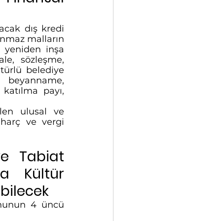
acak dış kredi 
ınmaz malların 
t yeniden inşa 
le, sözleşme, 
türlü belediye 
i beyanname, 
katılma payı, 
len ulusal ve 
harç ve vergi 
e Tabiat 
a Kültür 
bilecek
nunun 4 üncü 