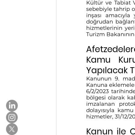
Kültür ve Tabiat 
sebebiyle tahrip o
inşası amacıyla y
doğrudan bağlantı
hizmetlerinin yer
Turizm Bakanının 
Afetzedele
Kamu Kurum
Yapılacak T
Kanunun 9. maddes
Kanuna eklemeler 
6/2/2023 tarihind
bölgesi olarak ka
imzalanan protok
dolayısıyla kamu
hizmetler, 31/12/2
Kanun ile O