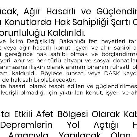
ılacak, Ağır Hasarlı ve Güçlendi
ı Konutlarda Hak Sahipliği Şartı 
runluluğu Kaldırıldı.
 ve İklim Değişikliği Bakanlığı fen heyetleri tar
 veya ağır hasarlı konut, işyeri ve ahır sahibi af
 gereğince hak sahibi olmak ve borçlandırmal
yeri, ahır ve her türlü altyapı ve sosyal donatılar
lanmasına ilişkin olarak aranan binanın ruhsatlı 
artı kaldırıldı. Böylece ruhsatı veya DASK kay
i de hak sahibi olabilecektir.
a hasarlı olarak tespit edilen ve güçlendirilmes
verişli olmadığı için yıktırılan konut, işyeri ve ahır
a Etkili Afet Bölgesi Olarak Kab
Depremlerin Yol Açtığı Has
si Amacıyla Yapılacak Olan F