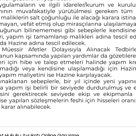
gulamaların ve ilgili idareler/kurum ve kuruluş
ının muvafakatiyle yürütülmesi gereken tüm iş
 maliklerin salt çoğunluğu ile alacağı karara istina
yan, vefat etmiş olup mirasçılarına ulaşılamayan
uğunun bilinememesi gibi sebeplerle kendisine
ri, yapım işi tamamlanıp malikleri adına tescil ed
da Hazine adına tescil edilecek.
essir Afetler Dolayısıyla Alınacak Tedbirler
anun kapsamında yapılan yardımlar da gözetilerek
eri için hibe ve talep etmeleri halinde yapım kred
adığı veya kendisine ulaşılamadığı için Hazine
yapım maliyetini ise Hazine karşılayacak.
naklanan sebeplerle, bir yıl içinde yeni yapını
yapım işi belirli bir seviyede durdurulmuş ve en
esini gerektirecek seviyede ekip ve ekipmanla in
e yapılan sözleşmelerin feshi için hisseleri oranı
 karar alınabilecek.
et Hukuku Avukatı Online Görüşme