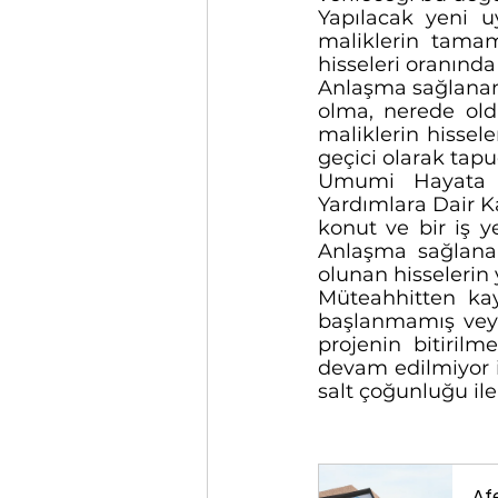
Yapılacak yeni uy
maliklerin tamam
hisseleri oranında
Anlaşma sağlanama
olma, nerede old
maliklerin hissele
geçici olarak tapu
Umumi Hayata Mü
Yardımlara Dair K
konut ve bir iş y
Anlaşma sağlanam
olunan hisselerin 
Müteahhitten kay
başlanmamış veya 
projenin bitirilm
devam edilmiyor is
salt çoğunluğu ile
Af