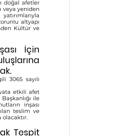
doğal afetler 
ı veya yeniden 
atırımlarıyla 
orunlu altyapı 
den Kültür ve 
ası İçin 
uşlarına 
ak.
i 3065 sayılı 
a etkili afet 
Başkanlığı ile 
ların inşası 
lan teslim ve 
olacaktır. 
ak Tespit 