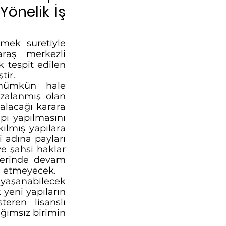
önelik İş 
ek suretiyle 
raş merkezli 
 tespit edilen 
tir.
mümkün hale 
zalanmış olan 
alacağı karara 
pı yapılmasını 
ılmış yapılara 
i adına payları 
e şahsi haklar 
zerinde devam 
il etmeyecek.
aşanabilecek 
yeni yapıların 
eren lisanslı 
ğımsız birimin 