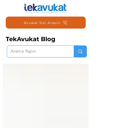
Avukat Sizi Arasın
TekAvukat Blog