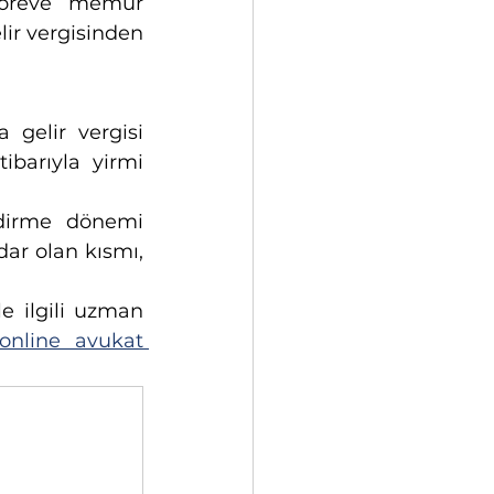
göreve memur 
lir vergisinden 
 gelir vergisi 
ibarıyla yirmi 
ndirme dönemi 
ar olan kısmı, 
Gelir Vergisinde Mükellefiyet Şekilleri ve Vergi Hukuku konuları ile ilgili uzman  
online avukat 