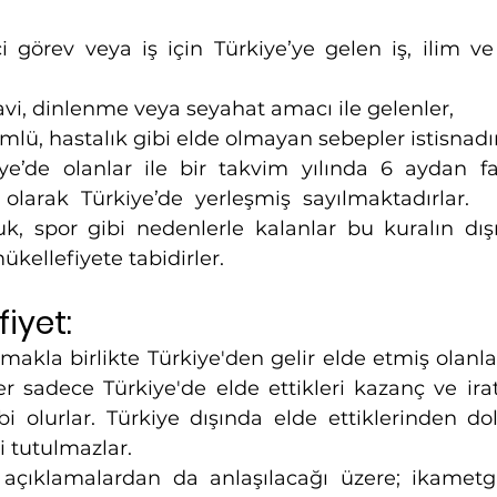
ci görev veya iş için Türkiye’ye gelen iş, ilim ve
vi, dinlenme veya seyahat amacı ile gelenler,
lü, hastalık gibi elde olmayan sebepler istisnadır
e’de olanlar ile bir takvim yılında 6 aydan faz
olarak Türkiye’de yerleşmiş sayılmaktadırlar.  E
uk, spor gibi nedenlerle kalanlar bu kuralın dış
ükellefiyete tabidirler.
iyet: 
makla birlikte Türkiye'den gelir elde etmiş olanla
iler sadece Türkiye'de elde ettikleri kazanç ve irat
bi olurlar. Türkiye dışında elde ettiklerinden dol
i tutulmazlar.
 açıklamalardan da anlaşılacağı üzere; ikametga