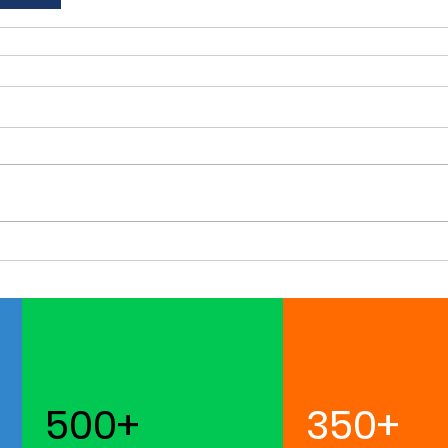
500+
350+