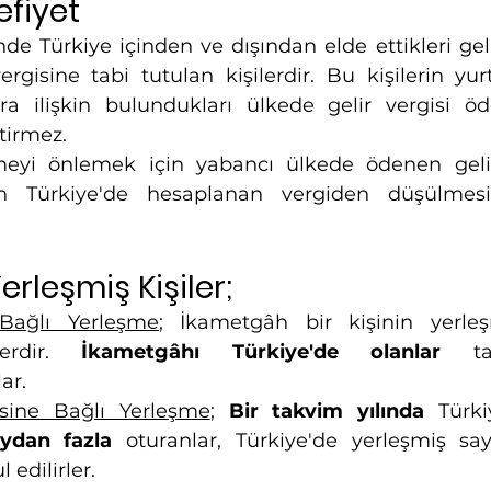
fiyet
inde Türkiye içinden ve dışından elde ettikleri gel
ergisine tabi tutulan kişilerdir. Bu kişilerin yur
ara ilişkin bulundukları ülkede gelir vergisi öd
tirmez.
rmeyi önlemek için yabancı ülkede ödenen gelir
rin Türkiye'de hesaplanan vergiden düşülmesi
erleşmiş Kişiler;
Bağlı Yerleşme
; İkametgâh bir kişinin yerleş
erdir. 
İkametgâhı Türkiye'de olanlar 
t
ar.
sine Bağlı Yerleşme
; 
Bir takvim yılında
aydan fazla
 oturanlar, Türkiye'de yerleşmiş sayı
 edilirler.