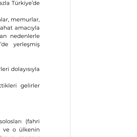
zla Türkiye’de 
nlar, memurlar, 
eyahat amacıyla 
an nedenlerle 
Türkiye’de alıkonulmuş veya kalmış olan yabancılar, Türkiye’de yerleşmiş 
eri dolayısıyla 
ikleri gelirler 
losları (fahri 
 ve o ülkenin 