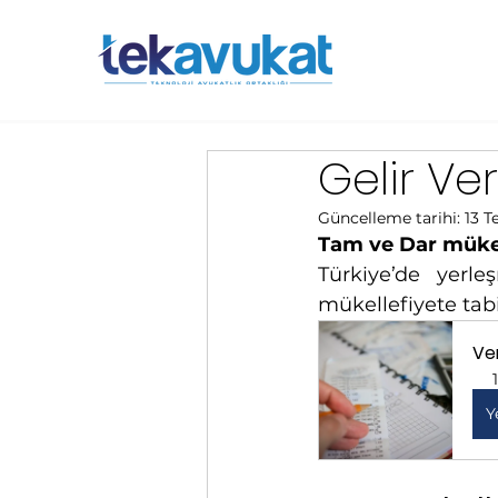
Gelir Ver
Güncelleme tarihi:
13 
Tam ve Dar mükel
Türkiye’de yerle
mükellefiyete tabi
Ve
Y