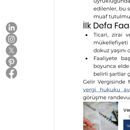
uyrukluğund
edilenler, bu 
muaf tutulmuş
İlk Defa Faa
Ticari, zirai 
mükellefiyeti
dokuz yaşını 
Faaliyete ba
boyunca elde e
belirli şartla
vergi hukuku av
görüşme randevusu
Ve
Y