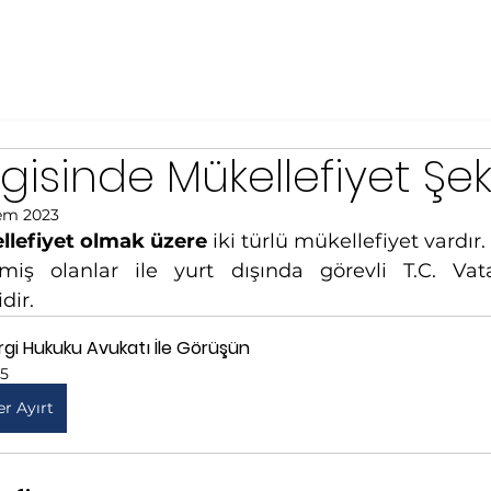
gisinde Mükellefiyet Şeki
Tem 2023
lefiyet olmak üzere 
iki türlü mükellefiyet vardır.
şmiş olanlar ile yurt dışında görevli T.C. Vat
dir.
rgi Hukuku Avukatı İle Görüşün
15
er Ayırt