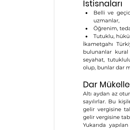
İstisnaları
Belli ve geçi
uzmanlar,
Öğrenim, teda
Tutuklu, hüküm
İkametgahı Türkiy
bulunanlar kural 
seyahat, tutuklul
olup, bunlar dar m
Dar Mükellef
Altı aydan az otur
sayılırlar. Bu kiş
gelir vergisine ta
gelir vergisine tab
Yukarıda yapılan