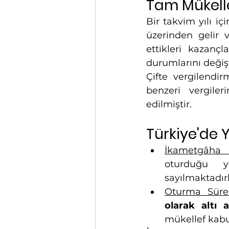
Tam Mükelle
Bir takvim yılı iç
üzerinden gelir v
ettikleri kazançl
durumlarını değiş
Çifte vergilendi
benzeri vergile
edilmiştir.
Türkiye'de Y
İkametgâha 
oturduğu y
sayılmaktadırl
Oturma Süre
olarak altı 
mükellef kabul