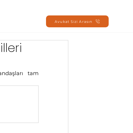
Oturum Aç
Avukat Sizi Arasın
lleri
andaşları tam 