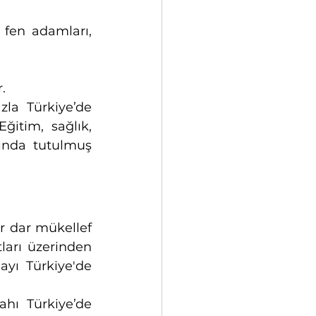
 fen adamları, 
.
la Türkiye’de 
ğitim, sağlık, 
ında tutulmuş 
r dar mükellef 
ları üzerinden 
ayı Türkiye'de 
hı Türkiye’de 