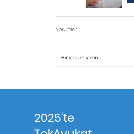
Yorumlar
Bir yorum yazın...
2025'te
TekAvukat