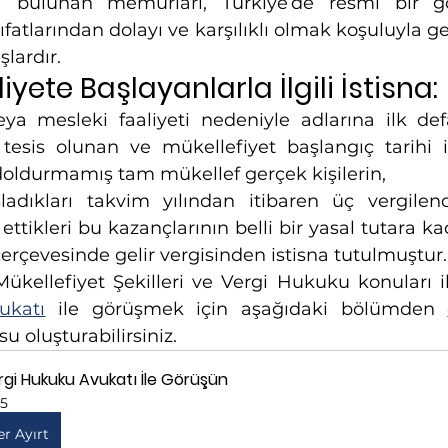
a bulunan memurları, Türkiye’de resmi bir 
sıfatlarından dolayı ve karşılıklı olmak koşuluyla ge
lardır.
liyete Başlayanlarla İlgili İstisna:
veya mesleki faaliyeti nedeniyle adlarına ilk defa
 tesis olunan ve mükellefiyet başlangıç tarihi it
doldurmamış tam mükellef gerçek kişilerin, 
şladıkları takvim yılından itibaren üç vergile
ttikleri bu kazançlarının belli bir yasal tutara kad
r çerçevesinde gelir vergisinden istisna tutulmuştur.
ukatı
 ile görüşmek için aşağıdaki bölümden 
 oluşturabilirsiniz.
rgi Hukuku Avukatı İle Görüşün
15
er Ayırt