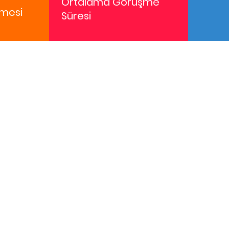
Ortalama Görüşme
mesi
Süresi