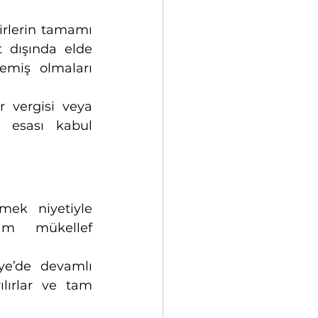
irlerin tamamı 
t dışında elde 
emiş olmaları 
 vergisi veya 
 esası kabul 
mek niyetiyle 
am mükellef 
 Türkiye’de devamlı 
lırlar ve tam 