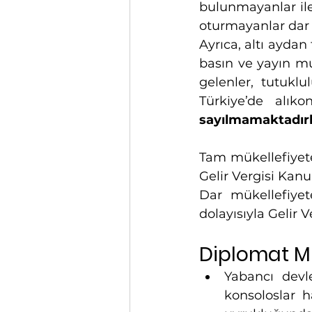
bulunmayanlar ile 
oturmayanlar dar
Ayrıca, altı aydan 
basın ve yayın muha
gelenler, tutukl
sayılmamaktadırl
Tam mükellefiyete 
Gelir Vergisi Kanu
Dar mükellefiyet
dolayısıyla Gelir 
Diplomat Mu
Yabancı devle
konsoloslar h