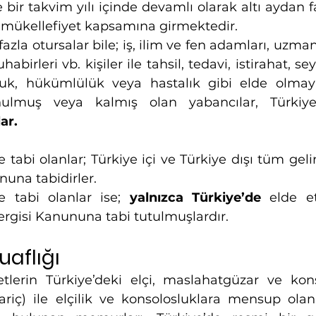
bir takvim yılı içinde devamlı olarak altı aydan fa
 mükellefiyet kapsamına girmektedir.
fazla otursalar bile; iş, ilim ve fen adamları, uzma
birleri vb. kişiler ile tahsil, tedavi, istirahat, s
uluk, hükümlülük veya hastalık gibi elde olmay
ar.
tabi olanlar; Türkiye içi ve Türkiye dışı tüm gelirl
nuna tabidirler.
e tabi olanlar ise; 
yalnızca Türkiye’de
 elde ett
Vergisi Kanununa tabi tutulmuşlardır.
aflığı
tlerin Türkiye’deki elçi, maslahatgüzar ve konso
ariç) ile elçilik ve konsolosluklara mensup olan