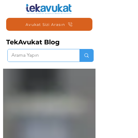
Avukat Sizi Arasın
TekAvukat Blog