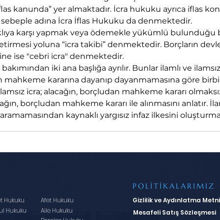
 İflas kanunda” yer almaktadır. İcra hukuku ayrıca iflas k
 sebeple adına İcra İflas Hukuku da denmektedir.
klıya karşı yapmak veya ödemekle yükümlü bulunduğu bi
tirmesi yoluna “icra takibi” denmektedir. Borçların devle
ine ise "cebri icra" denmektedir.
akımından iki ana başlığa ayrılır. Bunlar ilamlı ve ilamsız
nin mahkeme kararına dayanıp dayanmamasına göre birbi
 İlamsız icra; alacağın, borçludan mahkeme kararı olmaksı
acağın, borçludan mahkeme kararı ile alınmasını anlatır. İla
ramamasından kaynaklı yargısız infaz ilkesini oluşturma
POLİTİKALARIMIZ
et Hukuku
Afet Hukuku
Gizlilik ve Aydınlatma Metni
ul Hukuku
Aile Hukuku
Mesafeli Satış Sözleşmesi