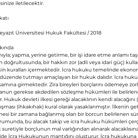
inize iletilecektir.
katı
eyazıt Üniversitesi Hukuk Fakültesi / 2018
kında
ıyla; yapma, yerine getirme, bir işi idare etme anlamı taş
oğrultusunda, bir hakkın zor (adli veya idari güç) kulla
şkin kuralları içermektedir. İcra hukuku temelinde ekono
ni düzende tutmayı amaçlayan bir hukuk dalıdır. İcra hu
ına girmektedir. Zira bireyleri borçlarını ödemeye zorl
anun gerekse akdedilen sözleşme hükümleri ile belirle
 Hukuk devleti ilkesi gereği alacaklının kendi alacağını (
ışması (ihkakıhak) kural olarak yasaklanmıştır. İlkenin get
mesi bir zamana bağlanmış olan bir borcun belirlenen sür
munda, bu alacak takip ve icra hukuku hükümleri çerç
suretiyle borçlunun mal varlığından alınarak alacaklısın
de İcra Hukukunun mantığını oluşturur. İcra hukukuna