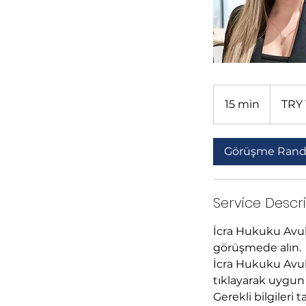
1,000
Turkish
15 min
1
TRY 
Lira
5
m
Görüşme Rand
i
n
Service Descr
İcra Hukuku Avuka
görüşmede alın.
İcra Hukuku Avu
tıklayarak uygun 
Gerekli bilgiler