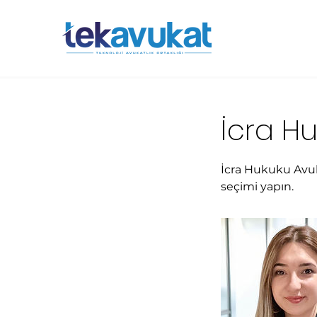
İcra H
İcra Hukuku Avuk
seçimi yapın.