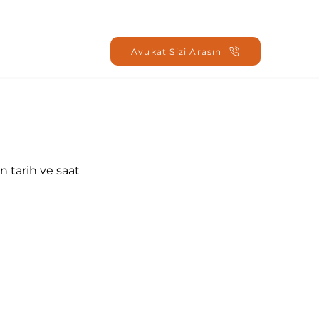
Oturum Aç
Avukat Sizi Arasın
 tarih ve saat