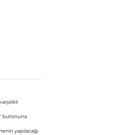
rşılıklı
l" butonuna
menin yapılacağı