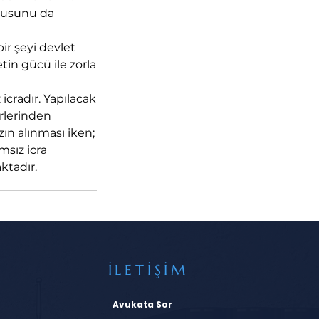
onusunu da
r şeyi devlet
tin gücü ile zorla
 icradır. Yapılacak
rlerinden
zın alınması iken;
msız icra
ktadır.
İLETİŞİM
Avukata Sor