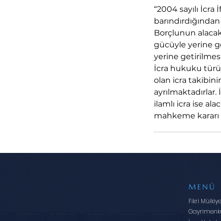
“2004 sayılı İcra
barındırdığından
Borçlunun alaca
gücüyle yerine ge
yerine getirilmes
İcra hukuku türü b
olan icra takibi
ayrılmaktadırlar.
ilamlı icra ise al
mahkeme kararı a
MENÜ
Fikri Mülkiy
Gayrimenk