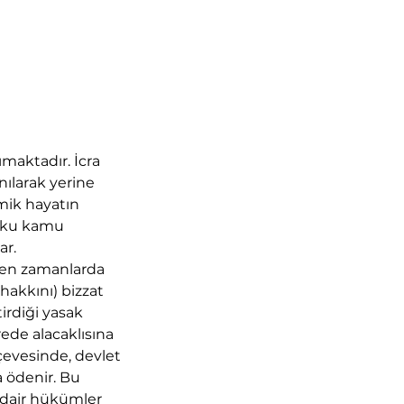
ımaktadır. İcra
nılarak yerine
mik hayatın
kuku kamu
ar.
nen zamanlarda
hakkını) bizzat
irdiği yasak
ede alacaklısına
evesinde, devlet
a ödenir. Bu
 dair hükümler