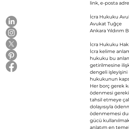
link, e-posta adres
İcra Hukuku Avu
Avukat Tuğçe
Ankara Yıldırım B
İcra Hukuku Hak
İcra kelime anlam
hukuku bu anlam d
getirilmesine ili
dengeli işleyişi
hukukunun kapsam
Her borç gerek k
ödenmesi gerekir.
tahsil etmeye çal
dolayısıyla öden
ödenmemesi duru
gücü kullanılmak 
anlatım en temel