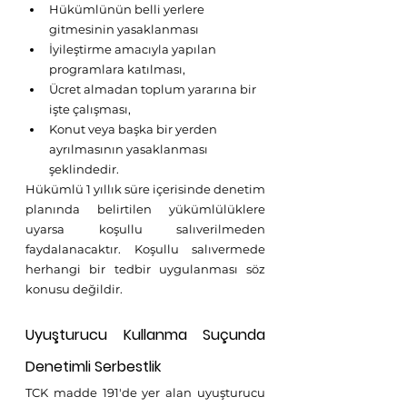
Hükümlünün belli yerlere 
gitmesinin yasaklanması
İyileştirme amacıyla yapılan 
programlara katılması,
Ücret almadan toplum yararına bir 
işte çalışması,
Konut veya başka bir yerden 
ayrılmasının yasaklanması 
şeklindedir.
Hükümlü 1 yıllık süre içerisinde denetim 
planında belirtilen yükümlülüklere 
uyarsa koşullu salıverilmeden 
faydalanacaktır. Koşullu salıvermede 
herhangi bir tedbir uygulanması söz 
konusu değildir. 
Uyuşturucu Kullanma Suçunda 
Denetimli Serbestlik
TCK madde 191'de yer alan uyuşturucu 