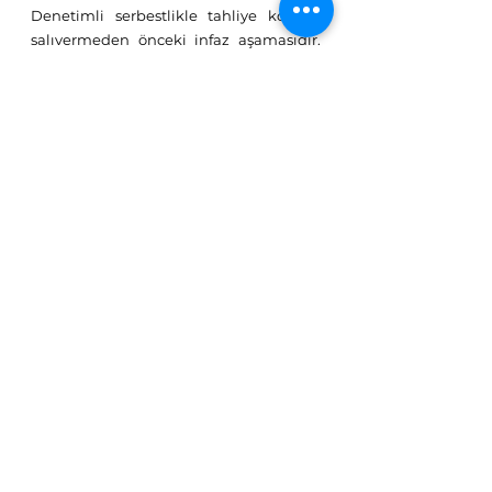
Denetimli serbestlikle tahliye koşullu 
salıvermeden önceki infaz aşamasıdır. 
Buna karşılık koşullu salıverme cezanın 
infazının son aşamasıdır.
İnfaz hukuku ile ilgili sorularınız ve 
işlemleriniz aşağıdaki bölümden 
Uzman Avukatımız ile 
online avukat
görüşmesi yapabilirsiniz.
Ceza Hukuku Avukatı İle 
Görüşün
15