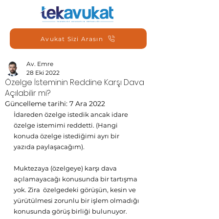
Avukat Sizi Arasın
Av. Emre
28 Eki 2022
Özelge İsteminin Reddine Karşı Dava
Açılabilir mi?
Güncelleme tarihi:
7 Ara 2022
İdareden özelge istedik ancak idare 
özelge istemimi reddetti. (Hangi 
konuda özelge istediğimi ayrı bir 
yazıda paylaşacağım).
Muktezaya (özelgeye) karşı dava 
açılamayacağı konusunda bir tartışma 
yok. Zira  özelgedeki görüşün, kesin ve 
yürütülmesi zorunlu bir işlem olmadığı 
konusunda görüş birliği bulunuyor.