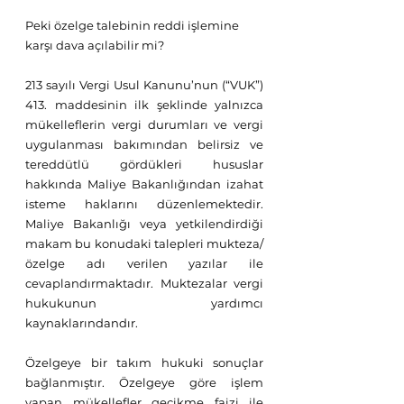
Peki özelge talebinin reddi işlemine 
karşı dava açılabilir mi?
213 sayılı Vergi Usul Kanunu’nun (“VUK”) 
413. maddesinin ilk şeklinde yalnızca 
mükelleflerin vergi durumları ve vergi 
uygulanması bakımından belirsiz ve 
tereddütlü gördükleri hususlar 
hakkında Maliye Bakanlığından izahat 
isteme haklarını düzenlemektedir. 
Maliye Bakanlığı veya yetkilendirdiği 
makam bu konudaki talepleri mukteza/
özelge adı verilen yazılar ile 
cevaplandırmaktadır. Muktezalar vergi 
hukukunun yardımcı 
kaynaklarındandır. 
Özelgeye bir takım hukuki sonuçlar 
bağlanmıştır. Özelgeye göre işlem 
yapan mükellefler gecikme faizi ile 