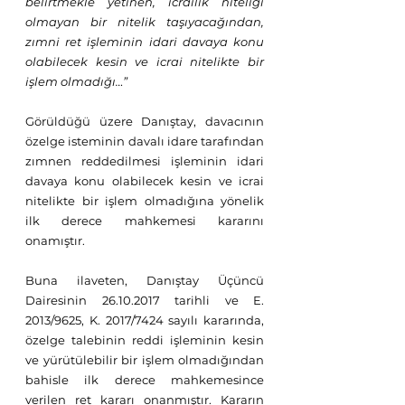
belirtmekle yetinen, icrailik niteliği 
olmayan bir nitelik taşıyacağından, 
zımni ret işleminin idari davaya konu 
olabilecek kesin ve icrai nitelikte bir 
işlem olmadığı…” 
Görüldüğü üzere Danıştay, davacının 
özelge isteminin davalı idare tarafından 
zımnen reddedilmesi işleminin idari 
davaya konu olabilecek kesin ve icrai 
nitelikte bir işlem olmadığına yönelik 
ilk derece mahkemesi kararını 
onamıştır.
Buna ilaveten, Danıştay Üçüncü 
Dairesinin 26.10.2017 tarihli ve E. 
2013/9625, K. 2017/7424 sayılı kararında, 
özelge talebinin reddi işleminin kesin 
ve yürütülebilir bir işlem olmadığından 
bahisle ilk derece mahkemesince 
verilen ret kararı onanmıştır. Kararın 