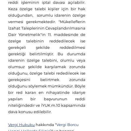
reddi işleminin iptal davası açılabilir. 
Keza özelge talebi kişiler için bir hak 
olduğundan,  sorumlu idarenin özelge 
vermesi gerekmektedir. "Mükelleflerin 
İzahat Taleplerinin Cevaplandırılmasına 
Dair Yönetmelik"in 11. maddesinde de 
özelge talebinin reddedilecek ise 
gerekçeli şekilde reddedilmesi 
gerektiği belirtilmiştir. Bu durumda 
idarenin özelge talebini, olumlu veya 
olumsuz şekilde karşılamak zorunda 
olduğunu, özelge talebi rededilecek ise 
gerekçesini belirtmek zorunda 
olduğunu söylemek mümkündür. Böyle 
bir red kararı en nihayatinde idariye 
yapılan bir başvurunun reddi 
niteliğindedir ve İYUK m.10 kapsamında 
dava konusu edilebilir.
Vergi Hukuku
 hakkında "
Vergi Borcu 