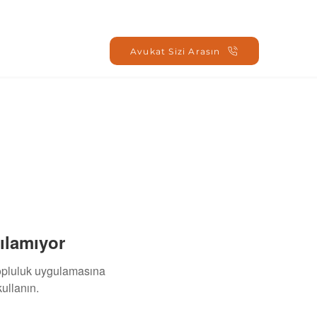
Oturum Aç
Avukat Sizi Arasın
ılamıyor
topluluk uygulamasına
ullanın.