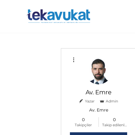
Diğer Eylemler
Av. Emre
Yazar
Admin
Av. Emre
0
0
Takipçiler
Takip edilenler