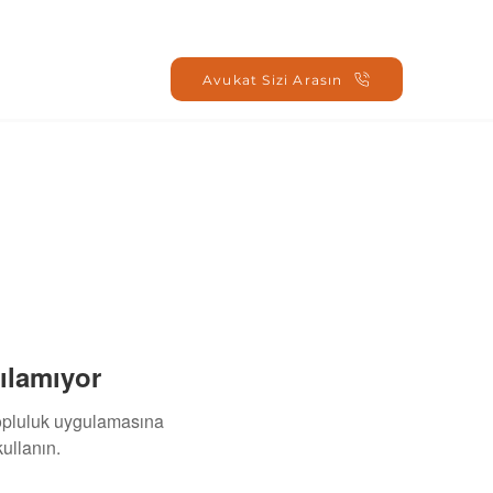
Oturum Aç
Avukat Sizi Arasın
ılamıyor
topluluk uygulamasına
ullanın.