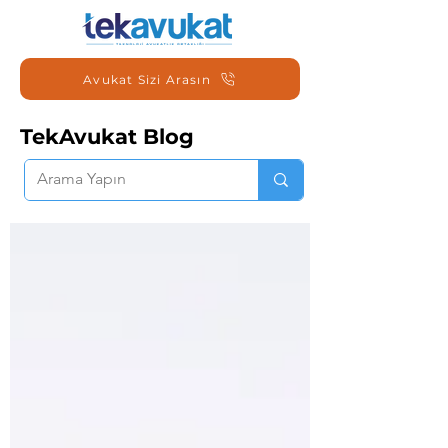
Avukat Sizi Arasın
TekAvukat Blog