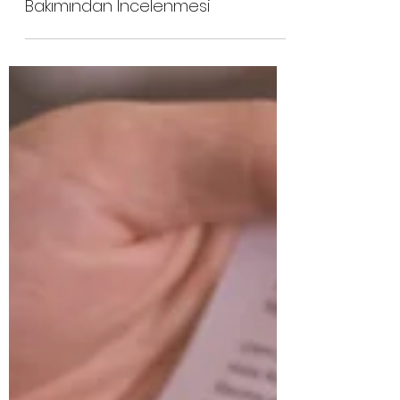
25 Şub 2023
3 dakikada okunur
Depremden Kaynaklanan
Hasarların Sigorta Ürünleri
Bakımından İncelenmesi