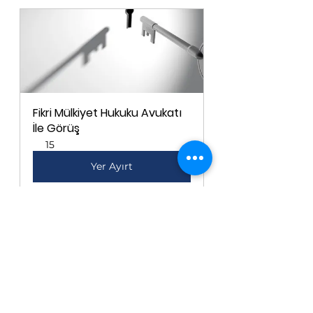
Fikri Mülkiyet Hukuku Avukatı 
İle Görüş
15
Yer Ayırt
Yorumlar
Bir yorum yazın...